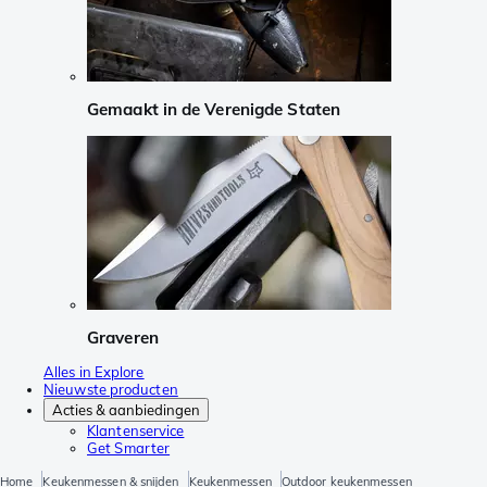
Gemaakt in de Verenigde Staten
Graveren
Alles in Explore
Nieuwste producten
Acties & aanbiedingen
Klantenservice
Get Smarter
Home
Keukenmessen & snijden
Keukenmessen
Outdoor keukenmessen