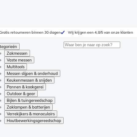
Gratis retourneren binnen 30 dagen
Wij krijgen een 4,8/5 van onze klanten
tegorieën
Zakmessen
Vaste messen
Multitools
Messen slijpen & onderhoud
Keukenmessen & snijden
Pannen & kookgerei
Outdoor & gear
Bijlen & tuingereedschap
Zaklampen & batterijen
Verrekijkers & monoculairs
Houtbewerkingsgereedschap