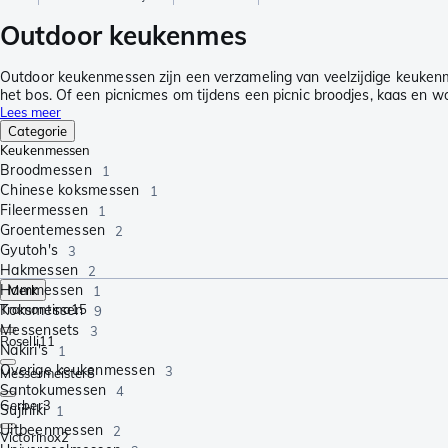
Outdoor keukenmes
Outdoor keukenmessen zijn een verzameling van veelzijdige keukenm
het bos. Of een picnicmes om tijdens een picnic broodjes, kaas en wor
Lees meer
Categorie
Keukenmessen
Broodmessen
1
Chinese koksmessen
1
Fileermessen
1
Groentemessen
2
Gyutoh's
3
Hakmessen
2
Hammessen
Merk
1
Koksmessen
Tramontina
15
9
Messensets
3
Roselli
11
Nakiri's
1
Overige keukenmessen
3
Messermeister
8
Santokumessen
4
Gerber
3
Sujihiki
1
Uitbeenmessen
2
Victorinox
2