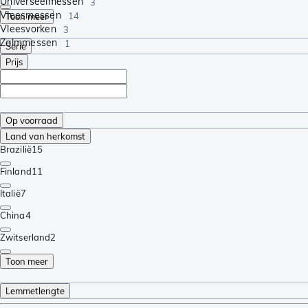
Universeelmessen
3
Vleesmessen
14
Toon meer
Vleesvorken
3
Zalmmessen
1
Serie
Prijs
Op voorraad
Land van herkomst
Brazilië
15
Finland
11
Italië
7
China
4
Zwitserland
2
Toon meer
Lemmetlengte