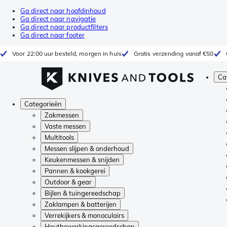
Ga direct naar hoofdinhoud
Ga direct naar navigatie
Ga direct naar productfilters
Ga direct naar footer
Voor 22:00 uur besteld, morgen in huis
Gratis verzending vanaf €50
Ca
Categorieën
Zakmessen
Vaste messen
Multitools
Messen slijpen & onderhoud
Keukenmessen & snijden
Pannen & kookgerei
Outdoor & gear
Bijlen & tuingereedschap
Zaklampen & batterijen
Verrekijkers & monoculairs
Houtbewerkingsgereedschap