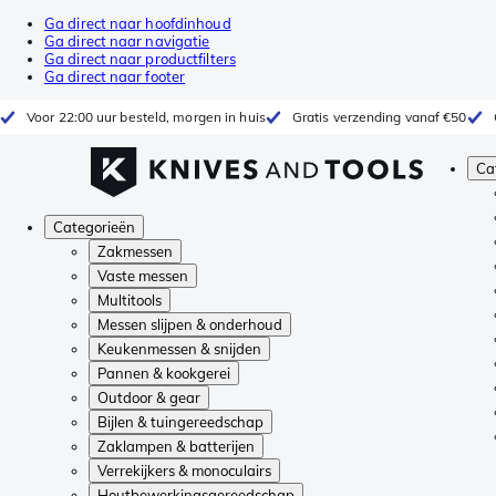
Ga direct naar hoofdinhoud
Ga direct naar navigatie
Ga direct naar productfilters
Ga direct naar footer
Voor 22:00 uur besteld, morgen in huis
Gratis verzending vanaf €50
Ca
Categorieën
Zakmessen
Vaste messen
Multitools
Messen slijpen & onderhoud
Keukenmessen & snijden
Pannen & kookgerei
Outdoor & gear
Bijlen & tuingereedschap
Zaklampen & batterijen
Verrekijkers & monoculairs
Houtbewerkingsgereedschap