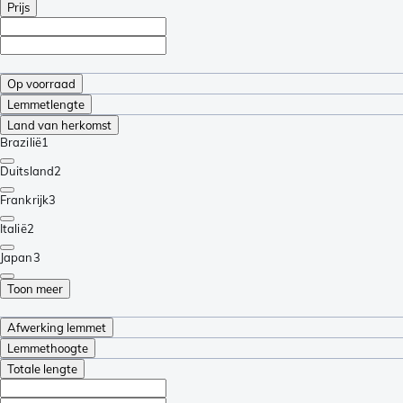
Prijs
Op voorraad
Lemmetlengte
Land van herkomst
Brazilië
1
Duitsland
2
Frankrijk
3
Italië
2
Japan
3
Toon meer
Afwerking lemmet
Lemmethoogte
Totale lengte