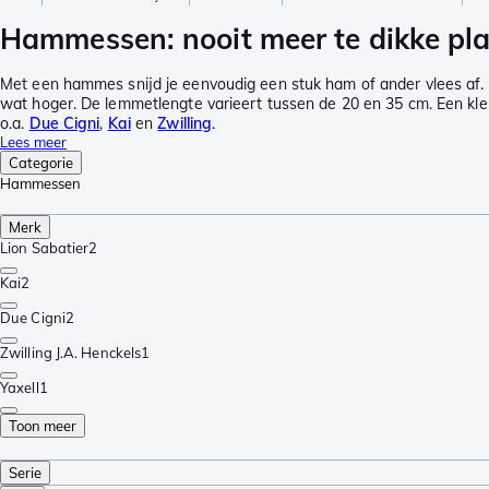
Hammessen: nooit meer te dikke pl
Met een hammes snijd je eenvoudig een stuk ham of ander vlees af. 
wat hoger. De lemmetlengte varieert tussen de 20 en 35 cm. Een klei
o.a.
Due Cigni
,
Kai
en
Zwilling
.
Lees meer
Categorie
Hammessen
Merk
Lion Sabatier
2
Kai
2
Due Cigni
2
Zwilling J.A. Henckels
1
Yaxell
1
Toon meer
Serie