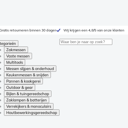
Gratis retourneren binnen 30 dagen
Wij krijgen een 4,8/5 van onze klanten
tegorieën
Zakmessen
Vaste messen
Multitools
Messen slijpen & onderhoud
Keukenmessen & snijden
Pannen & kookgerei
Outdoor & gear
Bijlen & tuingereedschap
Zaklampen & batterijen
Verrekijkers & monoculairs
Houtbewerkingsgereedschap