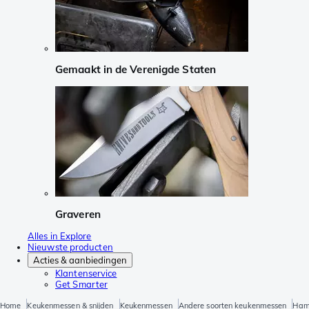
Gemaakt in de Verenigde Staten
Graveren
Alles in Explore
Nieuwste producten
Acties & aanbiedingen
Klantenservice
Get Smarter
Home
Keukenmessen & snijden
Keukenmessen
Andere soorten keukenmessen
Ham