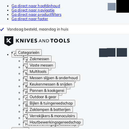
Ga direct naar hoofdinhoud
Ga direct naar navigatie
Ga direct naar productfilters
Ga direct naar footer
Vandaag besteld, maandag in huis
Categorieën
Categorieën
Zakmessen
Zakmessen
Vaste messen
Vaste messen
Multitools
Multitools
Messen slijpen & onderhoud
Messen slijpen & onderhoud
Keukenmessen & snijden
Keukenmessen & snijden
Pannen & kookgerei
Pannen & kookgerei
Outdoor & gear
Outdoor & gear
Bijlen & tuingereedschap
Bijlen & tuingereedschap
Zaklampen & batterijen
Zaklampen & batterijen
Verrekijkers & monoculairs
Verrekijkers & monoculairs
Houtbewerkingsgereedschap
Houtbewerkingsgereedschap