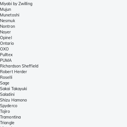
Miyabi by Zwilling
Mujun
Munetoshi
Nesmuk
Nontron
Noyer
Opinel
Ontario
OXO
Pulltex
PUMA
Richardson Sheffield
Robert Herder
Roselli
Sage
Sakai Takayuki
Saladini
Shizu Hamono
Spyderco
Tojiro
Tramontina
Triangle