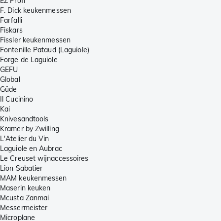
EZ Profi
F. Dick keukenmessen
Farfalli
Fiskars
Fissler keukenmessen
Fontenille Pataud (Laguiole)
Forge de Laguiole
GEFU
Global
Güde
Il Cucinino
Kai
Knivesandtools
Kramer by Zwilling
L'Atelier du Vin
Laguiole en Aubrac
Le Creuset wijnaccessoires
Lion Sabatier
MAM keukenmessen
Maserin keuken
Mcusta Zanmai
Messermeister
Microplane