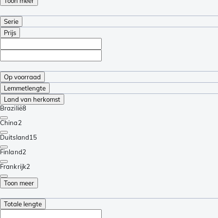
Toon meer
Serie
Prijs
Op voorraad
Lemmetlengte
Land van herkomst
Brazilië
8
China
2
Duitsland
15
Finland
2
Frankrijk
2
Toon meer
Totale lengte