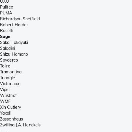
OXO
Pulltex
PUMA
Richardson Sheffield
Robert Herder
Roselli
Sage
Sakai Takayuki
Saladini
Shizu Hamono
Spyderco
Tojiro
Tramontina
Triangle
Victorinox
Viper
Wüsthof
WMF
Xin Cutlery
Yaxell
Zassenhaus
Zwilling J.A. Henckels