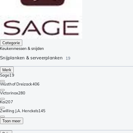
Categorie
Keukenmessen & snijden
Snijplanken & serveerplanken
19
Merk
Sage
19
Wüsthof Dreizack
406
Victorinox
280
Kai
207
Zwilling J.A. Henckels
145
Toon meer