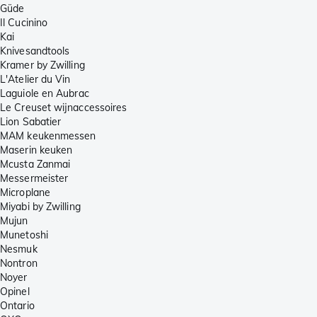
Güde
Il Cucinino
Kai
Knivesandtools
Kramer by Zwilling
L'Atelier du Vin
Laguiole en Aubrac
Le Creuset wijnaccessoires
Lion Sabatier
MAM keukenmessen
Maserin keuken
Mcusta Zanmai
Messermeister
Microplane
Miyabi by Zwilling
Mujun
Munetoshi
Nesmuk
Nontron
Noyer
Opinel
Ontario