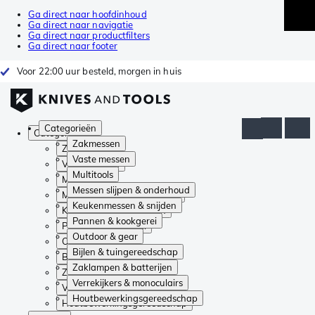
Ga direct naar hoofdinhoud
Ga direct naar navigatie
Ga direct naar productfilters
Ga direct naar footer
Voor 22:00 uur besteld, morgen in huis
Categorieën
Categorieën
Zakmessen
Zakmessen
Vaste messen
Vaste messen
Multitools
Multitools
Messen slijpen & onderhoud
Messen slijpen & onderhoud
Keukenmessen & snijden
Keukenmessen & snijden
Pannen & kookgerei
Pannen & kookgerei
Outdoor & gear
Outdoor & gear
Bijlen & tuingereedschap
Bijlen & tuingereedschap
Zaklampen & batterijen
Zaklampen & batterijen
Verrekijkers & monoculairs
Verrekijkers & monoculairs
Houtbewerkingsgereedschap
Houtbewerkingsgereedschap