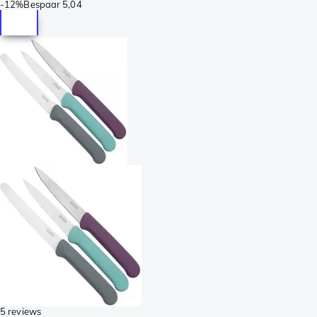
-
12%
Bespaar
5,04
5 reviews