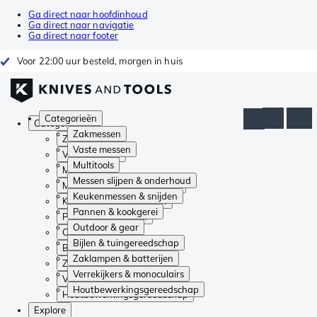
Ga direct naar hoofdinhoud
Ga direct naar navigatie
Ga direct naar footer
Voor 22:00 uur besteld, morgen in huis
Categorieën
Categorieën
Zakmessen
Zakmessen
Vaste messen
Vaste messen
Multitools
Multitools
Messen slijpen & onderhoud
Messen slijpen & onderhoud
Keukenmessen & snijden
Keukenmessen & snijden
Pannen & kookgerei
Pannen & kookgerei
Outdoor & gear
Outdoor & gear
Bijlen & tuingereedschap
Bijlen & tuingereedschap
Zaklampen & batterijen
Zaklampen & batterijen
Verrekijkers & monoculairs
Verrekijkers & monoculairs
Houtbewerkingsgereedschap
Houtbewerkingsgereedschap
Explore