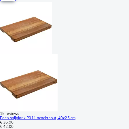
15 reviews
Eden snijplank P011 acaciahout, 40x25 cm
€ 36,96
€ 42,00