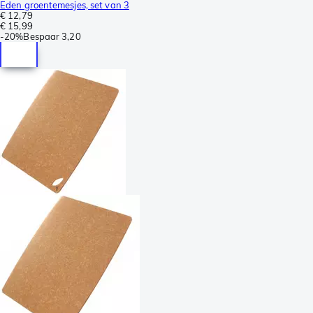
Eden groentemesjes, set van 3
€ 12,79
€ 15,99
-
20%
Bespaar
3,20