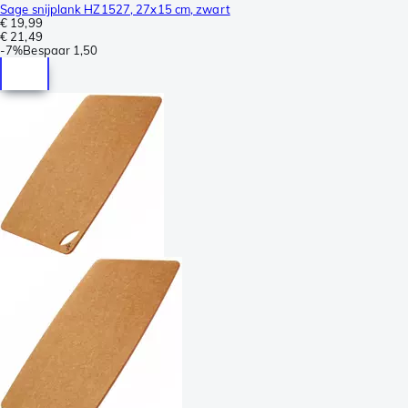
Sage snijplank HZ1527, 27x15 cm, zwart
€ 19,99
€ 21,49
-
7%
Bespaar
1,50