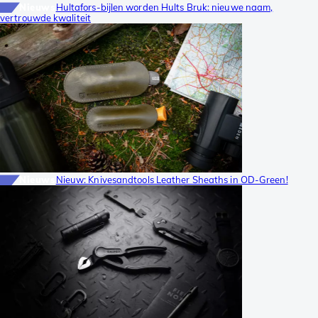
Nieuws
Hultafors-bijlen worden Hults Bruk: nieuwe naam,
vertrouwde kwaliteit
Nieuws
Nieuw: Knivesandtools Leather Sheaths in OD-Green!