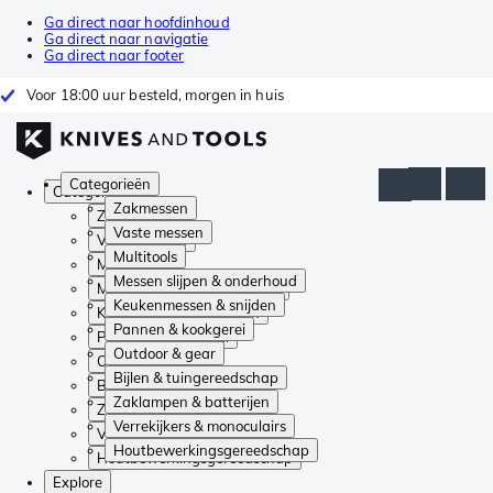
Ga direct naar hoofdinhoud
Ga direct naar navigatie
Ga direct naar footer
Voor 18:00 uur besteld, morgen in huis
Categorieën
Categorieën
Zakmessen
Zakmessen
Vaste messen
Vaste messen
Multitools
Multitools
Messen slijpen & onderhoud
Messen slijpen & onderhoud
Keukenmessen & snijden
Keukenmessen & snijden
Pannen & kookgerei
Pannen & kookgerei
Outdoor & gear
Outdoor & gear
Bijlen & tuingereedschap
Bijlen & tuingereedschap
Zaklampen & batterijen
Zaklampen & batterijen
Verrekijkers & monoculairs
Verrekijkers & monoculairs
Houtbewerkingsgereedschap
Houtbewerkingsgereedschap
Explore