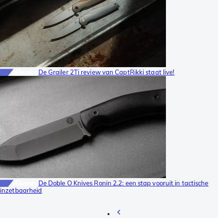
Nieuws
De Grailer 2Ti review van CaptRikki staat live!
Nieuws
De Doble O Knives Ronin 2.2: een stap vooruit in tactische
inzetbaarheid