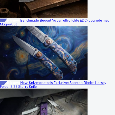
Nieuws
Benchmade Bugout Vapyr: ultralichte EDC-upgrade met
MagnaCut
Nieuws
New: Knivesandtools Exclusive: Spartan Blades Harsey
Folder 3.25 Starry Knife