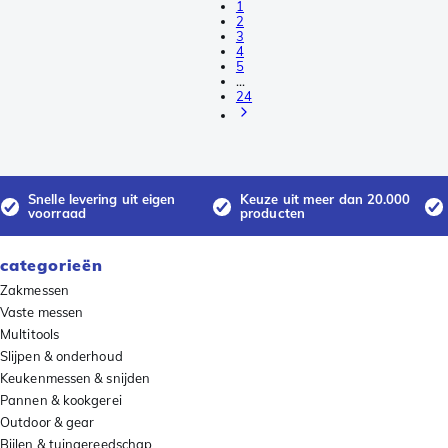
1
2
3
4
5
…
24
Snelle levering uit eigen
Keuze uit meer dan 20.000
voorraad
producten
categorieën
Zakmessen
Vaste messen
Multitools
Slijpen & onderhoud
Keukenmessen & snijden
Pannen & kookgerei
Outdoor & gear
Bijlen & tuingereedschap