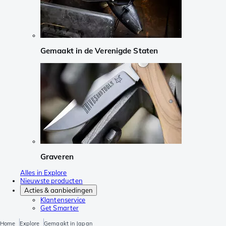
Gemaakt in de Verenigde Staten
Graveren
Alles in Explore
Nieuwste producten
Acties & aanbiedingen
Klantenservice
Get Smarter
Home
Explore
Gemaakt in Japan