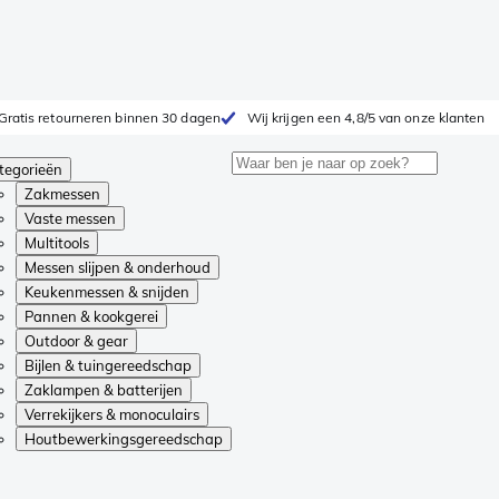
Gratis retourneren binnen 30 dagen
Wij krijgen een 4,8/5 van onze klanten
tegorieën
Zakmessen
Vaste messen
Multitools
Messen slijpen & onderhoud
Keukenmessen & snijden
Pannen & kookgerei
Outdoor & gear
Bijlen & tuingereedschap
Zaklampen & batterijen
Verrekijkers & monoculairs
Houtbewerkingsgereedschap