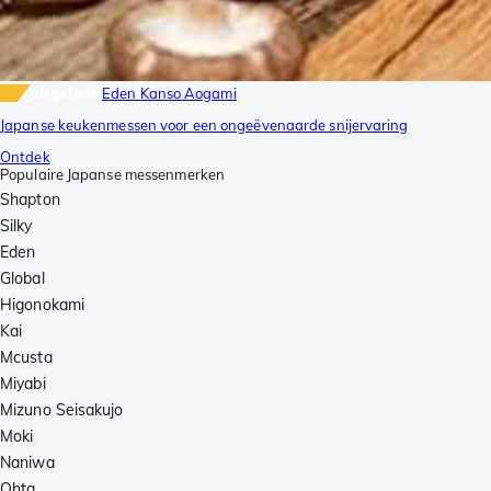
uitgelicht
Eden Kanso Aogami
Japanse keukenmessen voor een ongeëvenaarde snijervaring
Ontdek
Populaire Japanse messenmerken
Shapton
Silky
Eden
Global
Higonokami
Kai
Mcusta
Miyabi
Mizuno Seisakujo
Moki
Naniwa
Ohta