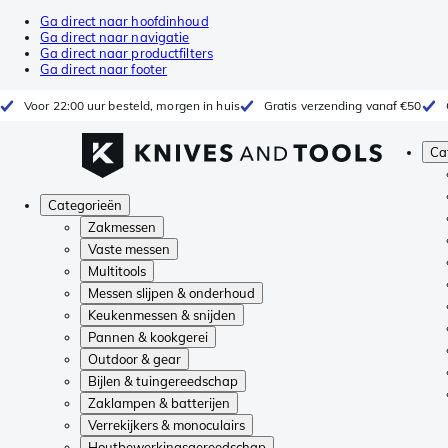
Ga direct naar hoofdinhoud
Ga direct naar navigatie
Ga direct naar productfilters
Ga direct naar footer
Voor 22:00 uur besteld, morgen in huis
Gratis verzending vanaf €50
Ca
Categorieën
Zakmessen
Vaste messen
Multitools
Messen slijpen & onderhoud
Keukenmessen & snijden
Pannen & kookgerei
Outdoor & gear
Bijlen & tuingereedschap
Zaklampen & batterijen
Verrekijkers & monoculairs
Houtbewerkingsgereedschap