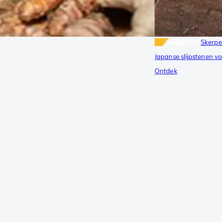
uitgelicht
Skerpe
Japanse slijpstenen vo
Ontdek