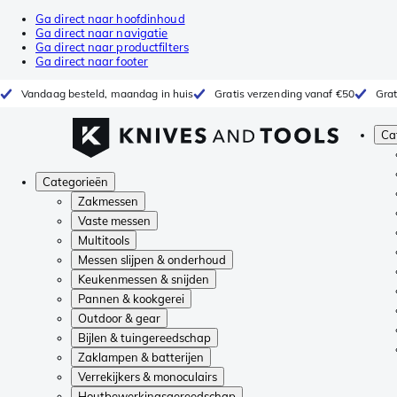
Ga direct naar hoofdinhoud
Ga direct naar navigatie
Ga direct naar productfilters
Ga direct naar footer
Vandaag besteld, maandag in huis
Gratis verzending vanaf €50
Grat
Ca
Categorieën
Zakmessen
Vaste messen
Multitools
Messen slijpen & onderhoud
Keukenmessen & snijden
Pannen & kookgerei
Outdoor & gear
Bijlen & tuingereedschap
Zaklampen & batterijen
Verrekijkers & monoculairs
Houtbewerkingsgereedschap