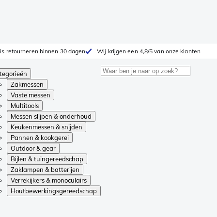
is retourneren binnen 30 dagen
Wij krijgen een 4,8/5 van onze klanten
tegorieën
Zakmessen
Vaste messen
Multitools
Messen slijpen & onderhoud
Keukenmessen & snijden
Pannen & kookgerei
Outdoor & gear
Bijlen & tuingereedschap
Zaklampen & batterijen
Verrekijkers & monoculairs
Houtbewerkingsgereedschap