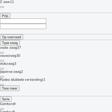
Z-saw
11
Prijs
Op voorraad
Type zaag
vaste zaag
37
vouwzaag
30
stokzaag
3
Japanse zaag
2
Ryoba (dubbele vertanding)
1
Toon meer
Serie
Gomtaro
9
Gomboy
9