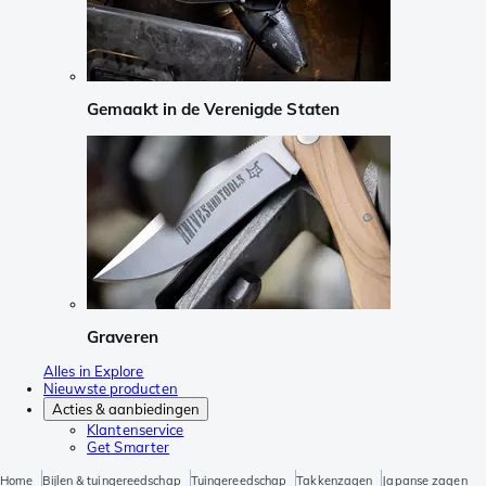
Gemaakt in de Verenigde Staten
Graveren
Alles in Explore
Nieuwste producten
Acties & aanbiedingen
Klantenservice
Get Smarter
Home
Bijlen & tuingereedschap
Tuingereedschap
Takkenzagen
Japanse zagen