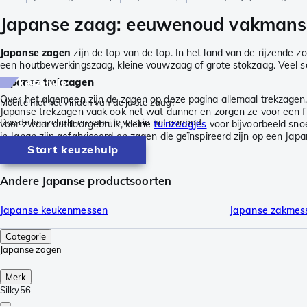
Japanse zaag: eeuwenoud vakmansc
Japanse zagen
zijn de top van de top. In het land van de rijzende 
een houtbewerkingszaag, kleine vouwzaag of grote stokzaag. Veel sche
Japanse trekzagen
keuzehulp
Over het algemeen zijn de zagen op deze pagina allemaal trekzagen. D
Moeite met het vinden van de juiste zaag?
Japanse trekzagen vaak ook net wat dunner en zorgen ze voor een fij
Doe de keuzehulp en snoei je weg in het aanbod.
voor zwaar outdoorgebruik, kleine
tuinzaagjes
voor bijvoorbeeld snoe
in Japan zijn gefabriceerd en zagen die geïnspireerd zijn op een Jap
Start keuzehulp
Andere Japanse productsoorten
Japanse keukenmessen
Japanse zakmes
Categorie
Japanse zagen
Merk
Silky
56