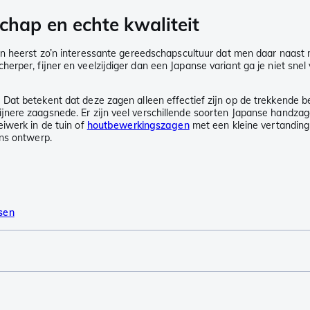
hap en echte kwaliteit
zon heerst zo’n interessante gereedschapscultuur dat men daar naast 
rper, fijner en veelzijdiger dan een Japanse variant ga je niet snel
at betekent dat deze zagen alleen effectief zijn op de trekkende bewe
nere zaagsnede. Er zijn veel verschillende soorten Japanse handzage
iwerk in de tuin of
houtbewerkingszagen
met een kleine vertanding 
ans ontwerp.
sen