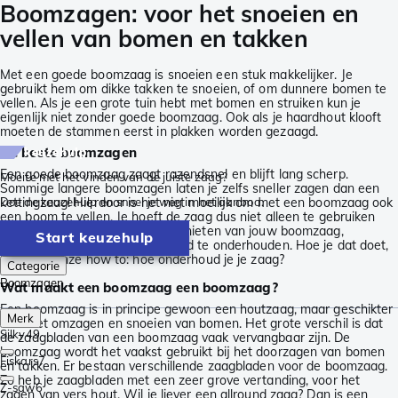
Boomzagen: voor het snoeien en
vellen van bomen en takken
Met een goede boomzaag is snoeien een stuk makkelijker. Je
gebruikt hem om dikke takken te snoeien, of om dunnere bomen te
vellen. Als je een grote tuin hebt met bomen en struiken kun je
eigenlijk niet zonder goede boomzaag. Ook als je haardhout klooft
moeten de stammen eerst in plakken worden gezaagd.
De beste boomzagen
keuzehulp
Een goede boomzaag zaagt razendsnel en blijft lang scherp.
Moeite met het vinden van de juiste zaag?
Sommige langere boomzagen laten je zelfs sneller zagen dan een
kettingzaag! Hierdoor is het niet moeilijk om met een boomzaag ook
Doe de keuzehulp en snoei je weg in het aanbod.
een boom te vellen. Je hoeft de zaag dus niet alleen te gebruiken
voor het snoeien. Om lang te genieten van jouw boomzaag,
Start keuzehulp
adviseren wij je om de zaag goed te onderhouden. Hoe je dat doet,
lees je in onze how to: hoe onderhoud je je zaag?
Categorie
Boomzagen
Wat maakt een boomzaag een boomzaag?
Een boomzaag is in principe gewoon een houtzaag, maar geschikter
Merk
voor het omzagen en snoeien van bomen. Het grote verschil is dat
Silky
49
de zaagbladen van een boomzaag vaak vervangbaar zijn. De
boomzaag wordt het vaakst gebruikt bij het doorzagen van bomen
Fiskars
7
en takken. Er bestaan verschillende zaagbladen voor de boomzaag.
Zo heb je zaagbladen met een zeer grove vertanding, voor het
Z-saw
6
zagen van vers hout. Wil je liever een allround zaag? Dan is een