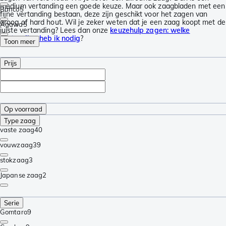
medium vertanding een goede keuze. Maar ook zaagbladen met een
Bahco
5
fijne vertanding bestaan, deze zijn geschikt voor het zagen van
droog of hard hout. Wil je zeker weten dat je een zaag koopt met de
Agawa
5
juiste vertanding? Lees dan onze
keuzehulp zagen: welke
vertanding heb ik nodig
?
Toon meer
Prijs
Op voorraad
Type zaag
vaste zaag
40
vouwzaag
39
stokzaag
3
Japanse zaag
2
Serie
Gomtaro
9