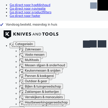
Ga direct naar hoofdinhoud
Ga direct naar navigatie
Ga direct naar productfilters
Ga direct naar footer
Vandaag besteld, maandag in huis
Categorieën
Categorieën
Zakmessen
Zakmessen
Vaste messen
Vaste messen
Multitools
Multitools
Messen slijpen & onderhoud
Messen slijpen & onderhoud
Keukenmessen & snijden
Keukenmessen & snijden
Pannen & kookgerei
Pannen & kookgerei
Outdoor & gear
Outdoor & gear
Bijlen & tuingereedschap
Bijlen & tuingereedschap
Zaklampen & batterijen
Zaklampen & batterijen
Verrekijkers & monoculairs
Verrekijkers & monoculairs
Houtbewerkingsgereedschap
Houtbewerkingsgereedschap