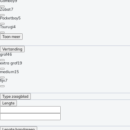
Gomboy
9
Zübat
7
Pocketboy
5
Tsurugi
4
Toon meer
Vertanding
grof
46
extra grof
19
medium
15
fijn
7
Type zaagblad
Lengte
Lengte handgreep