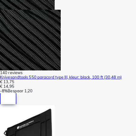
140 reviews
Knivesandtools 550 paracord type III, kleur: black, 100 ft (30,48 m)
€ 13,75
€ 14,95
-
8%
Bespaar
1,20