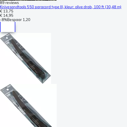
89 reviews
Knivesandtools 550 paracord type III, kleur: olive drab, 100 ft (30,48 m)
€ 13,75
€ 14,95
-
8%
Bespaar
1,20