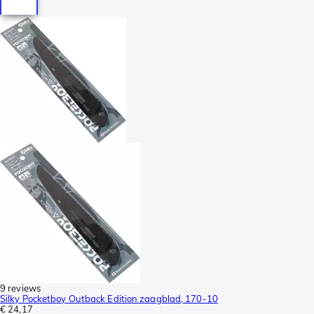
9 reviews
Silky Pocketboy Outback Edition zaagblad, 170-10
€ 24,17