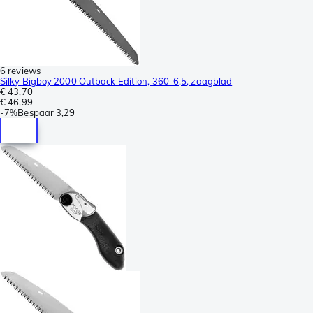
6 reviews
Silky Bigboy 2000 Outback Edition, 360-6,5, zaagblad
€ 43,70
€ 46,99
-
7%
Bespaar
3,29