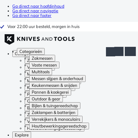
Ga direct naar hoofdinhoud
Ga direct naar navigatie
Ga direct naar footer
Voor 22:00 uur besteld, morgen in huis
Categorieën
Categorieën
Zakmessen
Zakmessen
Vaste messen
Vaste messen
Multitools
Multitools
Messen slijpen & onderhoud
Messen slijpen & onderhoud
Keukenmessen & snijden
Keukenmessen & snijden
Pannen & kookgerei
Pannen & kookgerei
Outdoor & gear
Outdoor & gear
Bijlen & tuingereedschap
Bijlen & tuingereedschap
Zaklampen & batterijen
Zaklampen & batterijen
Verrekijkers & monoculairs
Verrekijkers & monoculairs
Houtbewerkingsgereedschap
Houtbewerkingsgereedschap
Explore