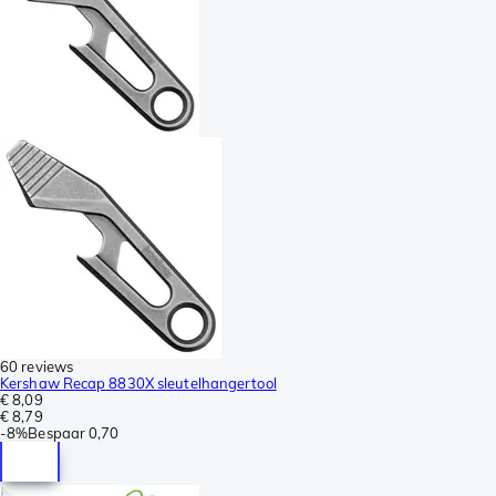
60 reviews
Kershaw Recap 8830X sleutelhangertool
€ 8,09
€ 8,79
-
8%
Bespaar
0,70