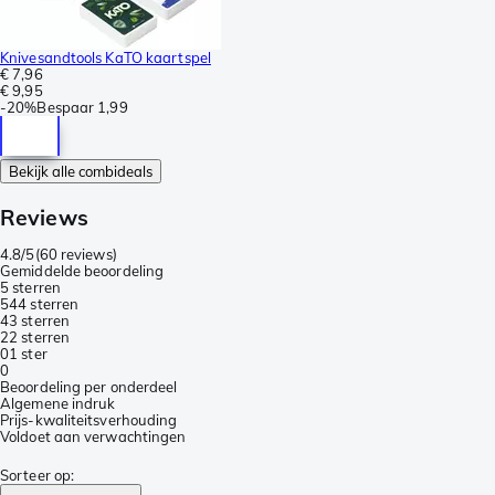
Knivesandtools KaTO kaartspel
€ 7,96
€ 9,95
-
20%
Bespaar
1,99
Bekijk alle combideals
Reviews
4.8/5
(
60 reviews
)
Gemiddelde beoordeling
5 sterren
54
4 sterren
4
3 sterren
2
2 sterren
0
1 ster
0
Beoordeling per onderdeel
Algemene indruk
Prijs-kwaliteitsverhouding
Voldoet aan verwachtingen
Sorteer op
: