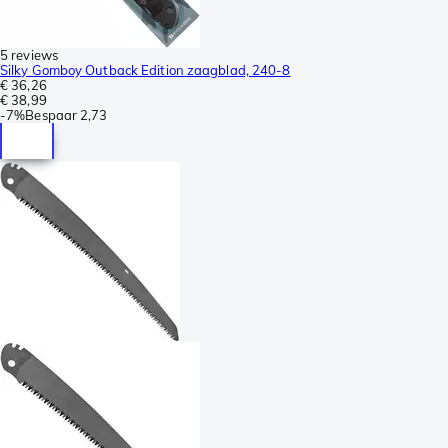
5 reviews
Silky Gomboy Outback Edition zaagblad, 240-8
€ 36,26
€ 38,99
-
7%
Bespaar
2,73