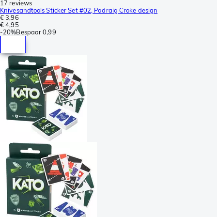
17 reviews
Knivesandtools Sticker Set #02, Padraig Croke design
€ 3,96
€ 4,95
-
20%
Bespaar
0,99