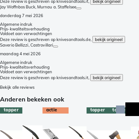
Deze review is geschreven op knivesandtools.it,
bekijk origineel
Jay Woffnbos Buck
, Murnau a. Staffelsee
donderdag 7 mei 2026
Algemene indruk
Prijs-kwaliteitsverhouding
Voldoet aan verwachtingen
Deze review is geschreven op knivesandtools.de,
bekijk origineel
Saverio Bellizzi
, Castrovillari
maandag 4 mei 2026
Algemene indruk
Prijs-kwaliteitsverhouding
Voldoet aan verwachtingen
Deze review is geschreven op knivesandtools.it,
bekijk origineel
Bekijk alle reviews
Anderen bekeken ook
topper
actie
topper
topper
t