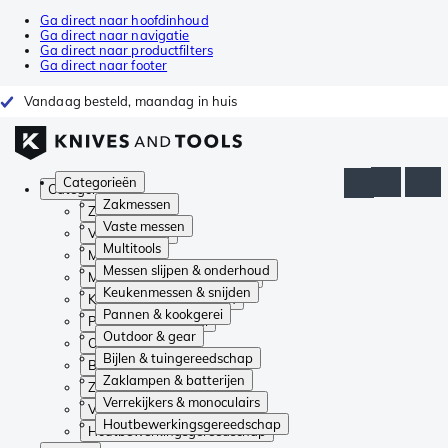
Ga direct naar hoofdinhoud
Ga direct naar navigatie
Ga direct naar productfilters
Ga direct naar footer
Vandaag besteld, maandag in huis
Categorieën
Categorieën
Zakmessen
Zakmessen
Vaste messen
Vaste messen
Multitools
Multitools
Messen slijpen & onderhoud
Messen slijpen & onderhoud
Keukenmessen & snijden
Keukenmessen & snijden
Pannen & kookgerei
Pannen & kookgerei
Outdoor & gear
Outdoor & gear
Bijlen & tuingereedschap
Bijlen & tuingereedschap
Zaklampen & batterijen
Zaklampen & batterijen
Verrekijkers & monoculairs
Verrekijkers & monoculairs
Houtbewerkingsgereedschap
Houtbewerkingsgereedschap