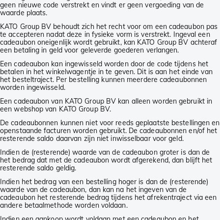
geen nieuwe code verstrekt en vindt er geen vergoeding van de
waarde plaats.
KATO Group BV behoudt zich het recht voor om een cadeaubon pas
te accepteren nadat deze in fysieke vorm is verstrekt. Ingeval een
cadeaubon oneigenlijk wordt gebruikt, kan KATO Group BV achteraf
een betaling in geld voor geleverde goederen verlangen.
Een cadeaubon kan ingewisseld worden door de code tijdens het
betalen in het winkelwagentje in te geven. Dit is aan het einde van
het besteltraject. Per bestelling kunnen meerdere cadeaubonnen
worden ingewisseld.
Een cadeaubon van KATO Group BV kan alleen worden gebruikt in
een webshop van KATO Group BV.
De cadeaubonnen kunnen niet voor reeds geplaatste bestellingen en
openstaande facturen worden gebruikt. De cadeaubonnen en/of het
resterende saldo daarvan zijn niet inwisselbaar voor geld.
Indien de (resterende) waarde van de cadeaubon groter is dan de
het bedrag dat met de cadeaubon wordt afgerekend, dan blijft het
resterende saldo geldig.
Indien het bedrag van een bestelling hoger is dan de (resterende)
waarde van de cadeaubon, dan kan na het ingeven van de
cadeaubon het resterende bedrag tijdens het afrekentraject via een
andere betaalmethode worden voldaan.
Indien een aankoop wordt voldaan met een cadeaubon en het