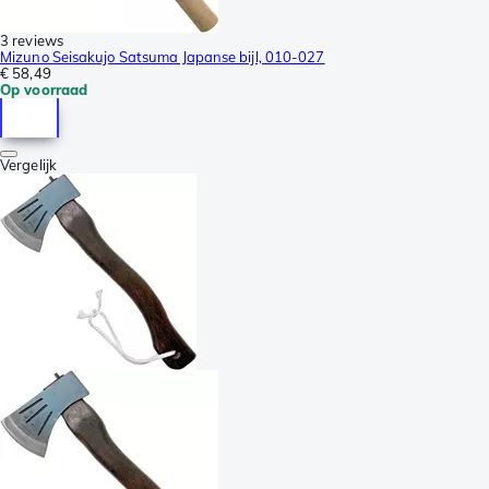
3 reviews
Mizuno Seisakujo Satsuma Japanse bijl, 010-027
€ 58,49
Op voorraad
Vergelijk