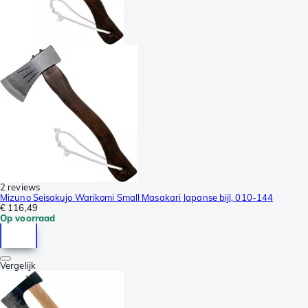
2 reviews
Mizuno Seisakujo Warikomi Small Masakari Japanse bijl, 010-144
€ 116,49
Op voorraad
Vergelijk