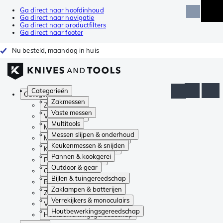
Ga direct naar hoofdinhoud
Ga direct naar navigatie
Ga direct naar productfilters
Ga direct naar footer
Nu besteld, maandag in huis
Categorieën
Categorieën
Zakmessen
Zakmessen
Vaste messen
Vaste messen
Multitools
Multitools
Messen slijpen & onderhoud
Messen slijpen & onderhoud
Keukenmessen & snijden
Keukenmessen & snijden
Pannen & kookgerei
Pannen & kookgerei
Outdoor & gear
Outdoor & gear
Bijlen & tuingereedschap
Bijlen & tuingereedschap
Zaklampen & batterijen
Zaklampen & batterijen
Verrekijkers & monoculairs
Verrekijkers & monoculairs
Houtbewerkingsgereedschap
Houtbewerkingsgereedschap