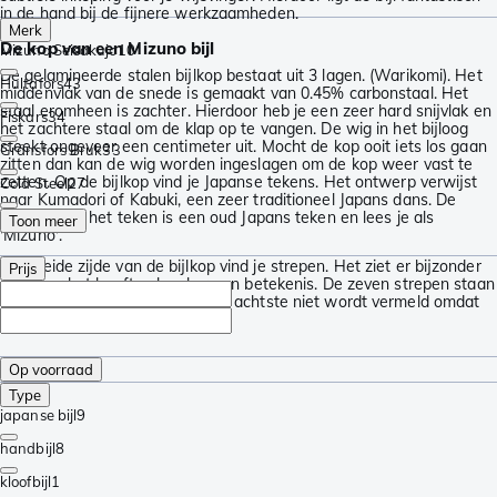
in de hand bij de fijnere werkzaamheden.
Merk
De kop van een Mizuno bijl
Mizuno Seisakujo
10
De gelamineerde stalen bijlkop bestaat uit 3 lagen. (Warikomi). Het
Hultafors
43
middenvlak van de snede is gemaakt van 0.45% carbonstaal. Het
staal eromheen is zachter. Hierdoor heb je een zeer hard snijvlak en
Fiskars
34
het zachtere staal om de klap op te vangen. De wig in het bijloog
steekt ongeveer een centimeter uit. Mocht de kop ooit iets los gaan
Gränsfors Bruk
33
zitten dan kan de wig worden ingeslagen om de kop weer vast te
zetten. Op de bijlkop vind je Japanse tekens. Het ontwerp verwijst
Cold Steel
27
naar Kumadori of Kabuki, een zeer traditioneel Japans dans. De
letter onder het teken is een oud Japans teken en lees je als
Toon meer
'Mizuno'.
Aan beide zijde van de bijlkop vind je strepen. Het ziet er bijzonder
Prijs
uit, maar het heeft ook zeker een betekenis. De zeven strepen staan
voor de acht bergen, waarbij de achtste niet wordt vermeld omdat
het ongeluk kan brengen.
Op voorraad
Type
japanse bijl
9
handbijl
8
kloofbijl
1