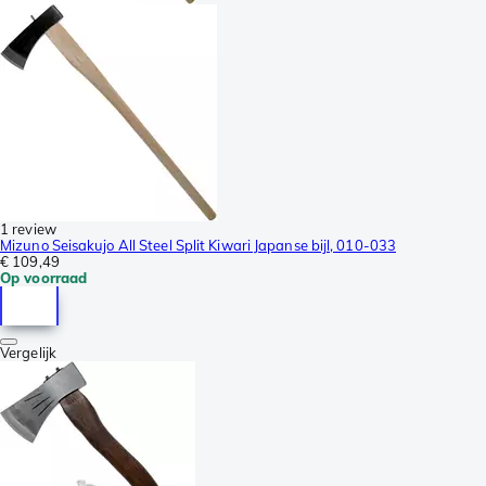
1 review
Mizuno Seisakujo All Steel Split Kiwari Japanse bijl, 010-033
€ 109,49
Op voorraad
Vergelijk