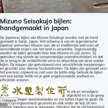
Mizuno Seisakujo bijlen:
handgemaakt in Japan
De Japanese bijlen van Mizuno Seisakujo worden met de hand
gemaakt in Sanjo, Japan. Het ontwerp is van de legendarische
Japanse ontwerper Mizuno-san, die er traditionele patronen uit
verschillende regio's van het land in verwerkte. Tegenwoordig
worden de bijlen gemaakt door Isao Mizuno en zijn zonen. Zij
gebruiken nog steeds de oorspronkelijke smeedtechnieken en dat
zie je terug in de verbluffende vorm en afwerking van deze unieke
bijlen. De koppen zijn geëvolueerd voor verschillende toepassingen
en geschikt voor diverse houtvariëteiten. De bijlen zijn gemaakt voor
het precieze snijwerk en niet voor de botte slag. Gebruik de bijlen
met een beetje liefde en je gaat ongeëvenaarde snelheid en
efficiëntie ervaren.
De steel van een Mizuno bijl
De stelen zijn gemaakt van de Japanse witte eik en vervolgens
geschroeid. Hierdoor wordt de buitenkant afgedicht en is de greep
beschermd tegen weersinvloeden en om rotten tegen te gaan. De
Categorie
stelen zijn ergonomisch gevormd en vlak onder de kop zit een
Bijlen
subtiele inkeping voor je wijsvinger. Hierdoor ligt de bijl fantastisch