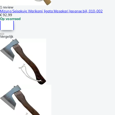
1 review
Mizuno Seisakujo Warikomi Jigata Masakari Japanse bijl, 010-002
€ 92,99
Op voorraad
Vergelijk