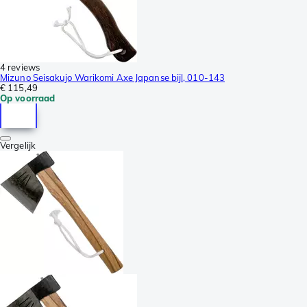
4 reviews
Mizuno Seisakujo Warikomi Axe Japanse bijl, 010-143
€ 115,49
Op voorraad
Vergelijk