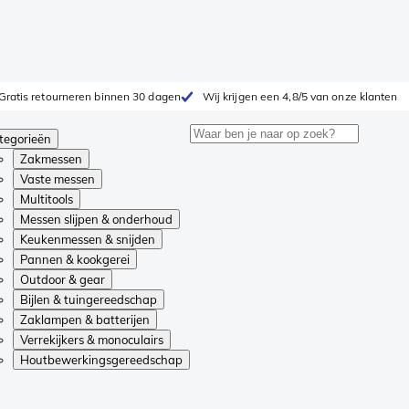
Gratis retourneren binnen 30 dagen
Wij krijgen een 4,8/5 van onze klanten
tegorieën
Zakmessen
Vaste messen
Multitools
Messen slijpen & onderhoud
Keukenmessen & snijden
Pannen & kookgerei
Outdoor & gear
Bijlen & tuingereedschap
Zaklampen & batterijen
Verrekijkers & monoculairs
Houtbewerkingsgereedschap