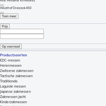
Rick Hinderer Knives
492
Wüsthof Dreizack
450
Toon meer
Prijs
Op voorraad
Productsoorten
EDC-messen
Herenmessen
Zwitserse zakmessen
Tactische zakmessen
Traditionals
Laguiole messen
Japanse zakmessen
Zakmessen jacht
Kinderzakmessen