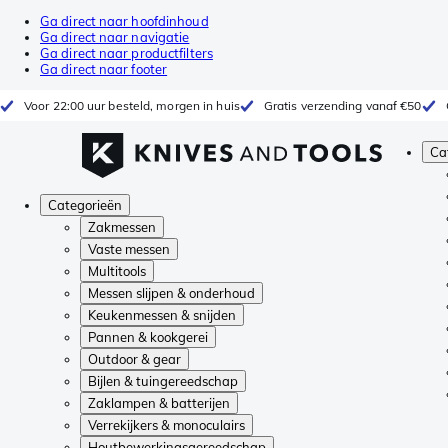
Ga direct naar hoofdinhoud
Ga direct naar navigatie
Ga direct naar productfilters
Ga direct naar footer
Voor 22:00 uur besteld, morgen in huis
Gratis verzending vanaf €50
Ca
Categorieën
Zakmessen
Vaste messen
Multitools
Messen slijpen & onderhoud
Keukenmessen & snijden
Pannen & kookgerei
Outdoor & gear
Bijlen & tuingereedschap
Zaklampen & batterijen
Verrekijkers & monoculairs
Houtbewerkingsgereedschap