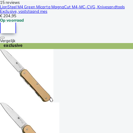
15 reviews
LionSteel M4 Green Micarta MagnaCut M4-MC-CVG, Knivesandtools
Exclusive, vaststaand mes
€ 204,95
Op voorraad
Vergelijk
exclusive