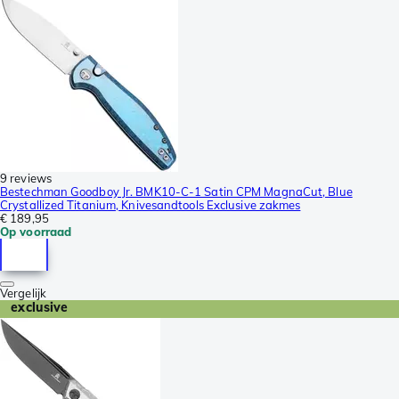
9 reviews
Bestechman Goodboy Jr. BMK10-C-1 Satin CPM MagnaCut, Blue
Crystallized Titanium, Knivesandtools Exclusive zakmes
€ 189,95
Op voorraad
Vergelijk
exclusive