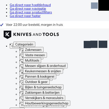
Ga direct naar hoofdinhoud
Ga direct naar navigatie
Ga direct naar productfilters
Ga direct naar footer
Voor 22:00 uur besteld, morgen in huis
Categorieën
Categorieën
Zakmessen
Zakmessen
Vaste messen
Vaste messen
Multitools
Multitools
Messen slijpen & onderhoud
Messen slijpen & onderhoud
Keukenmessen & snijden
Keukenmessen & snijden
Pannen & kookgerei
Pannen & kookgerei
Outdoor & gear
Outdoor & gear
Bijlen & tuingereedschap
Bijlen & tuingereedschap
Zaklampen & batterijen
Zaklampen & batterijen
Verrekijkers & monoculairs
Verrekijkers & monoculairs
Houtbewerkingsgereedschap
Houtbewerkingsgereedschap