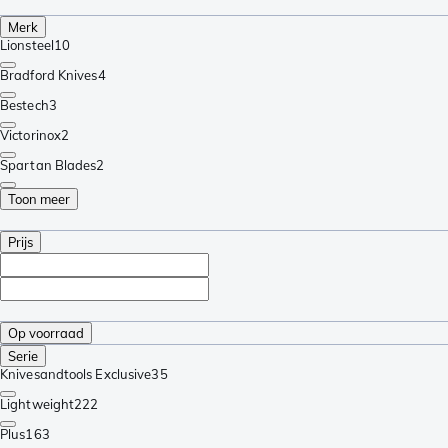
Merk
Lionsteel
10
Bradford Knives
4
Bestech
3
Victorinox
2
Spartan Blades
2
Toon meer
Prijs
Op voorraad
Serie
Knivesandtools Exclusive
35
Lightweight
222
Plus
163