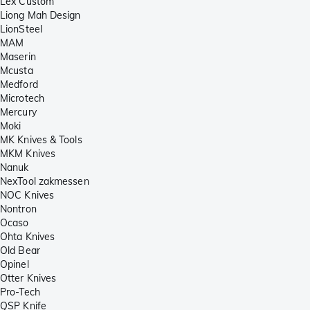
Lex Custom
Liong Mah Design
LionSteel
MAM
Maserin
Mcusta
Medford
Microtech
Mercury
Moki
MK Knives & Tools
MKM Knives
Nanuk
NexTool zakmessen
NOC Knives
Nontron
Ocaso
Ohta Knives
Old Bear
Opinel
Otter Knives
Pro-Tech
QSP Knife