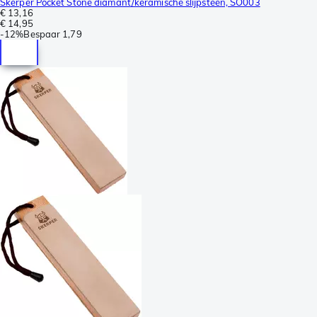
Skerper Pocket Stone diamant/keramische slijpsteen, SO003
€ 13,16
€ 14,95
-
12%
Bespaar
1,79