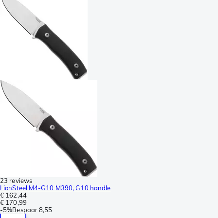
23 reviews
LionSteel M4-G10 M390, G10 handle
€ 162,44
€ 170,99
-
5%
Bespaar
8,55