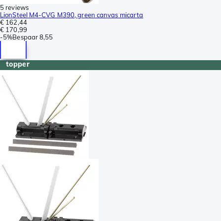
5 reviews
LionSteel M4-CVG M390, green canvas micarta
€ 162,44
€ 170,99
-
5%
Bespaar
8,55
topper