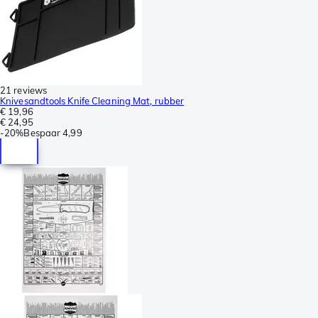
21 reviews
Knivesandtools Knife Cleaning Mat, rubber
€ 19,96
€ 24,95
-
20%
Bespaar
4,99