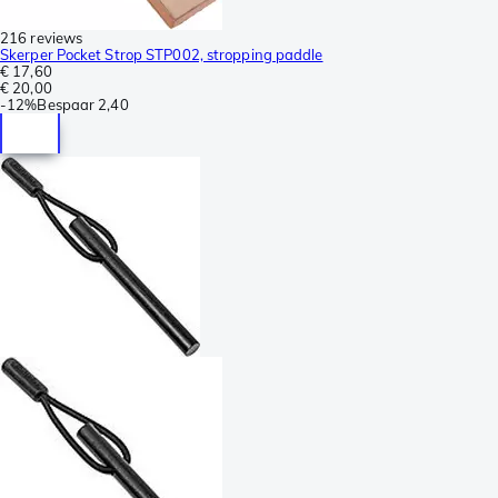
216 reviews
Skerper Pocket Strop STP002, stropping paddle
€ 17,60
€ 20,00
-
12%
Bespaar
2,40