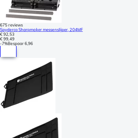
675 reviews
Spyderco Sharpmaker messenslijper, 204MF
€ 92,53
€ 99,49
-
7%
Bespaar
6,96