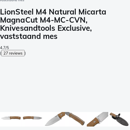
vaststaand mes
LionSteel M4 Natural Micarta
MagnaCut M4-MC-CVN,
Knivesandtools Exclusive,
vaststaand mes
4.7/5
(
27 reviews
)