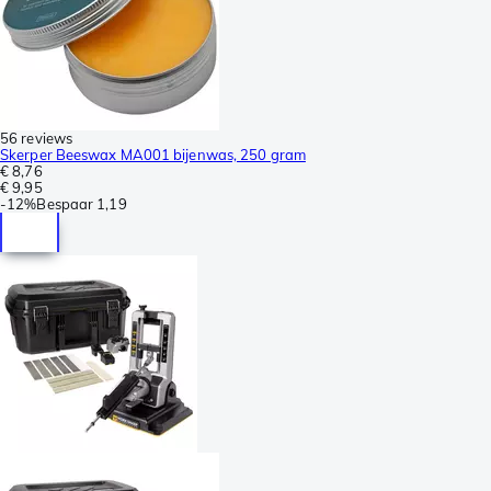
56 reviews
Skerper Beeswax MA001 bijenwas, 250 gram
€ 8,76
€ 9,95
-
12%
Bespaar
1,19