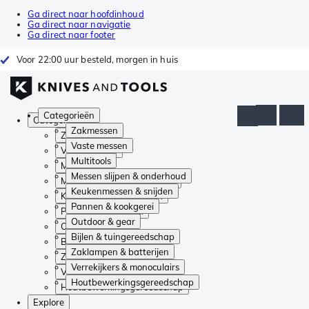
Ga direct naar hoofdinhoud
Ga direct naar navigatie
Ga direct naar footer
Voor 22:00 uur besteld, morgen in huis
Categorieën
Categorieën
Zakmessen
Zakmessen
Vaste messen
Vaste messen
Multitools
Multitools
Messen slijpen & onderhoud
Messen slijpen & onderhoud
Keukenmessen & snijden
Keukenmessen & snijden
Pannen & kookgerei
Pannen & kookgerei
Outdoor & gear
Outdoor & gear
Bijlen & tuingereedschap
Bijlen & tuingereedschap
Zaklampen & batterijen
Zaklampen & batterijen
Verrekijkers & monoculairs
Verrekijkers & monoculairs
Houtbewerkingsgereedschap
Houtbewerkingsgereedschap
Explore