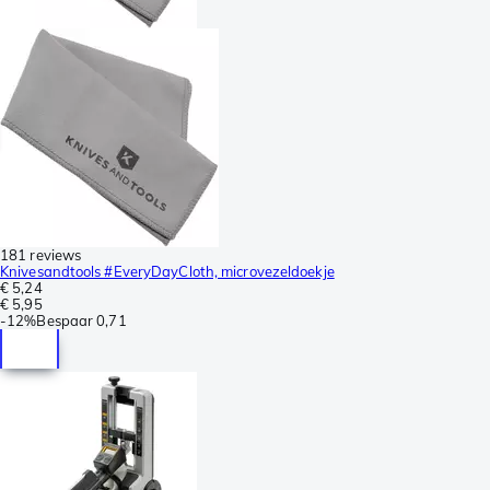
181 reviews
Knivesandtools #EveryDayCloth, microvezeldoekje
€ 5,24
€ 5,95
-
12%
Bespaar
0,71