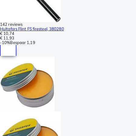
142 reviews
Hultafors Flint FS firesteel, 380280
€ 10,74
€ 11,93
-
10%
Bespaar
1,19