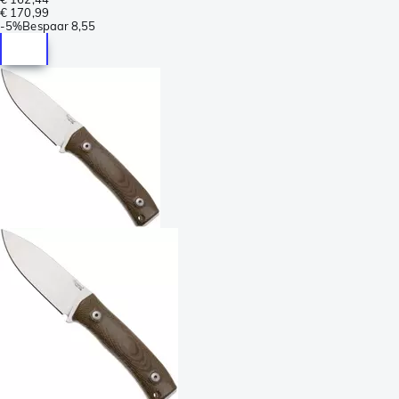
€ 170,99
-
5%
Bespaar
8,55