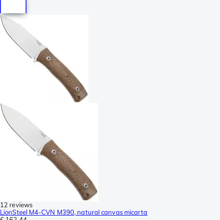
12 reviews
LionSteel M4-CVN M390, natural canvas micarta
€ 162,44