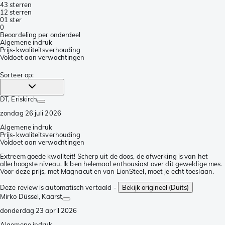
4
3 sterren
1
2 sterren
0
1 ster
0
Beoordeling per onderdeel
Algemene indruk
Prijs-kwaliteitsverhouding
Voldoet aan verwachtingen
Sorteer op
:
DT
, Eriskirch
zondag 26 juli 2026
Algemene indruk
Prijs-kwaliteitsverhouding
Voldoet aan verwachtingen
Extreem goede kwaliteit! Scherp uit de doos, de afwerking is van het
allerhoogste niveau. Ik ben helemaal enthousiast over dit geweldige mes.
Voor deze prijs, met Magnacut en van LionSteel, moet je echt toeslaan.
Deze review is automatisch vertaald -
Bekijk origineel (Duits)
Mirko Düssel
, Kaarst
donderdag 23 april 2026
Algemene indruk