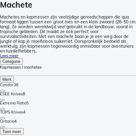
Machete
Machetes en kapmessen zijn veelzijdige gereedschappen die qua
formaat liggen tussen een groot mes en een klein zwaard (26–50 cm
lang). Ze worden wereldwijd veel gebruikt in de landbouw, vooral in
tropische gebieden. Dit maakt ze ook perfect voor
survivalactiviteiten. Met een machete baan je je een weg door de
jungle of kap je moeiteloos suikerriet. Oorspronkelijk bedoeld als
werktuig, zijn kapmessen tegenwoordig onmisbaar voor avonturiers
en tuinliefhebbers.
Lees meer
Categorie
Kapmessen / machetes
Merk
Condor
36
ESEE Knives
8
Extrema Ratio
5
TOPS Knives
4
Ontario
4
Toon meer