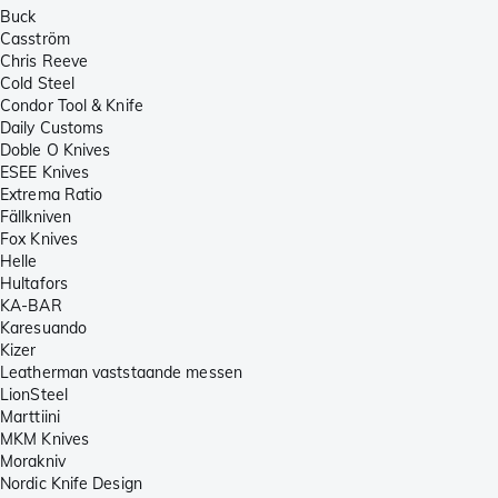
Buck
Casström
Chris Reeve
Cold Steel
Condor Tool & Knife
Daily Customs
Doble O Knives
ESEE Knives
Extrema Ratio
Fällkniven
Fox Knives
Helle
Hultafors
KA-BAR
Karesuando
Kizer
Leatherman vaststaande messen
LionSteel
Marttiini
MKM Knives
Morakniv
Nordic Knife Design