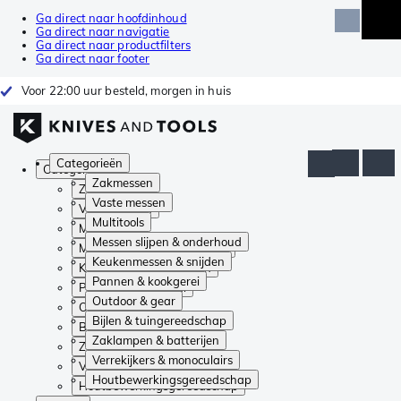
Ga direct naar hoofdinhoud
Ga direct naar navigatie
Ga direct naar productfilters
Ga direct naar footer
Voor 22:00 uur besteld, morgen in huis
Categorieën
Categorieën
Zakmessen
Zakmessen
Vaste messen
Vaste messen
Multitools
Multitools
Messen slijpen & onderhoud
Messen slijpen & onderhoud
Keukenmessen & snijden
Keukenmessen & snijden
Pannen & kookgerei
Pannen & kookgerei
Outdoor & gear
Outdoor & gear
Bijlen & tuingereedschap
Bijlen & tuingereedschap
Zaklampen & batterijen
Zaklampen & batterijen
Verrekijkers & monoculairs
Verrekijkers & monoculairs
Houtbewerkingsgereedschap
Houtbewerkingsgereedschap