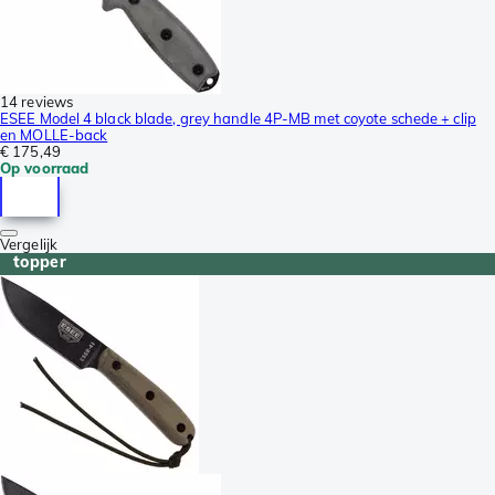
14 reviews
ESEE Model 4 black blade, grey handle 4P-MB met coyote schede + clip
en MOLLE-back
€ 175,49
Op voorraad
Vergelijk
topper