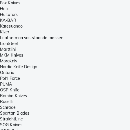
Fox Knives
Helle
Hultafors
KA-BAR
Karesuando
Kizer
Leatherman vaststaande messen
LionSteel
Marttiini
MKM Knives
Morakniv
Nordic Knife Design
Ontario
Pohl Force
PUMA
QSP Knife
Rambo Knives
Roselli
Schrade
Spartan Blades
StraightLine
SOG Knives