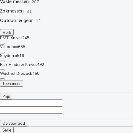
Vaste messen
207
Zakmessen
31
Outdoor & gear
13
Merk
ESEE Knives
245
Victorinox
655
Spyderco
516
Rick Hinderer Knives
492
Wüsthof Dreizack
450
Toon meer
Prijs
Op voorraad
Serie