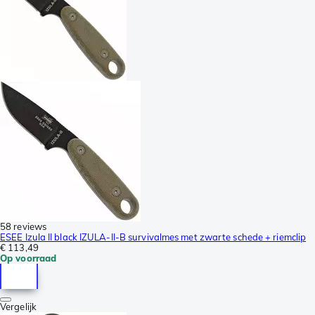
58 reviews
ESEE Izula II black IZULA-II-B survivalmes met zwarte schede + riemclip
€ 113,49
Op voorraad
Vergelijk