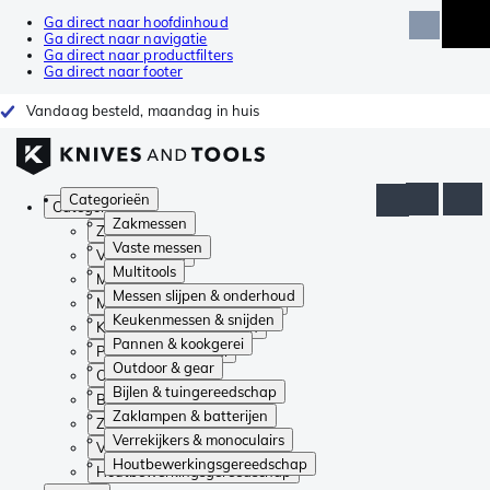
Ga direct naar hoofdinhoud
Ga direct naar navigatie
Ga direct naar productfilters
Ga direct naar footer
Vandaag besteld, maandag in huis
Categorieën
Categorieën
Zakmessen
Zakmessen
Vaste messen
Vaste messen
Multitools
Multitools
Messen slijpen & onderhoud
Messen slijpen & onderhoud
Keukenmessen & snijden
Keukenmessen & snijden
Pannen & kookgerei
Pannen & kookgerei
Outdoor & gear
Outdoor & gear
Bijlen & tuingereedschap
Bijlen & tuingereedschap
Zaklampen & batterijen
Zaklampen & batterijen
Verrekijkers & monoculairs
Verrekijkers & monoculairs
Houtbewerkingsgereedschap
Houtbewerkingsgereedschap