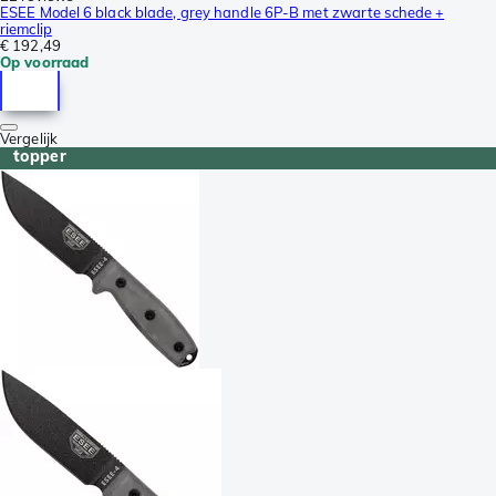
ESEE Model 6 black blade, grey handle 6P-B met zwarte schede +
riemclip
€ 192,49
Op voorraad
Vergelijk
topper