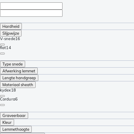
Hardheid
Slijpwijze
V-snede
16
flat
14
Type snede
Afwerking lemmet
Lengte handgreep
Materiaal sheath
kydex
18
Cordura
6
Graveerbaar
Kleur
Lemmethoogte