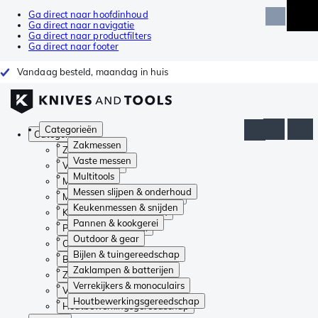
Ga direct naar hoofdinhoud
Ga direct naar navigatie
Ga direct naar productfilters
Ga direct naar footer
Vandaag besteld, maandag in huis
Categorieën
Categorieën
Zakmessen
Zakmessen
Vaste messen
Vaste messen
Multitools
Multitools
Messen slijpen & onderhoud
Messen slijpen & onderhoud
Keukenmessen & snijden
Keukenmessen & snijden
Pannen & kookgerei
Pannen & kookgerei
Outdoor & gear
Outdoor & gear
Bijlen & tuingereedschap
Bijlen & tuingereedschap
Zaklampen & batterijen
Zaklampen & batterijen
Verrekijkers & monoculairs
Verrekijkers & monoculairs
Houtbewerkingsgereedschap
Houtbewerkingsgereedschap