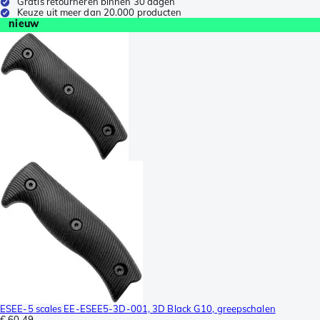
Gratis retourneren binnen 30 dagen
Keuze uit meer dan 20.000 producten
nieuw
ESEE-5 scales EE-ESEE5-3D-001, 3D Black G10, greepschalen
€ 60,49