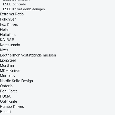
ESEE Zancudo
ESEE Knives aanbiedingen
Extrema Ratio
Fällkniven
Fox Knives
Helle
Hultafors
KA-BAR
Karesuando
Kizer
Leatherman vaststaande messen
LionSteel
Marttiini
MKM Knives
Morakniv
Nordic Knife Design
Ontario
Pohl Force
PUMA
QSP Knife
Rambo Knives
Roselli