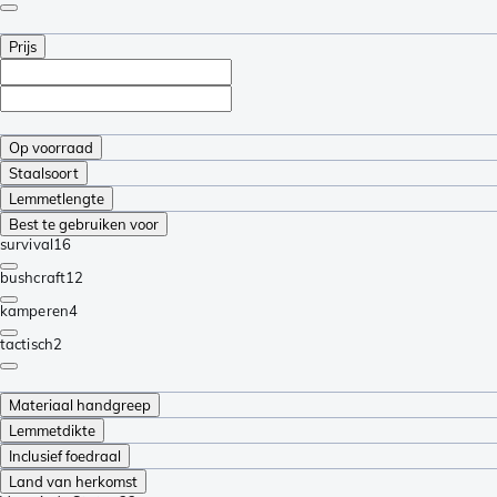
Prijs
Op voorraad
Staalsoort
Lemmetlengte
Best te gebruiken voor
survival
16
bushcraft
12
kamperen
4
tactisch
2
Materiaal handgreep
Lemmetdikte
Inclusief foedraal
Land van herkomst