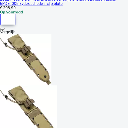
5PDE-005 kydex schede + clip plate
€ 308,99
Op voorraad
Vergelijk