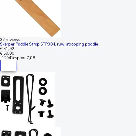
37 reviews
Skerper Paddle Strop STP004, ruw, stropping paddle
€ 51,92
€ 59,00
-
12%
Bespaar
7,08