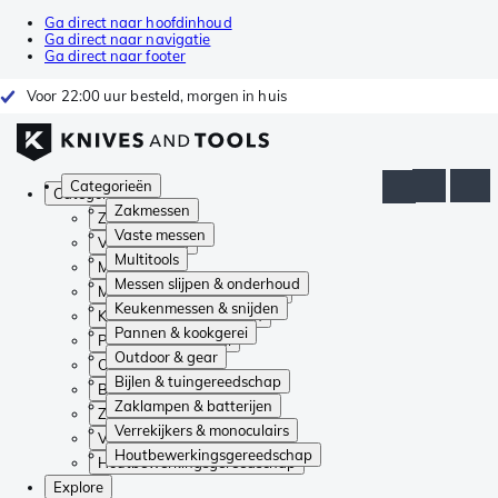
Ga direct naar hoofdinhoud
Ga direct naar navigatie
Ga direct naar footer
Voor 22:00 uur besteld, morgen in huis
Categorieën
Categorieën
Zakmessen
Zakmessen
Vaste messen
Vaste messen
Multitools
Multitools
Messen slijpen & onderhoud
Messen slijpen & onderhoud
Keukenmessen & snijden
Keukenmessen & snijden
Pannen & kookgerei
Pannen & kookgerei
Outdoor & gear
Outdoor & gear
Bijlen & tuingereedschap
Bijlen & tuingereedschap
Zaklampen & batterijen
Zaklampen & batterijen
Verrekijkers & monoculairs
Verrekijkers & monoculairs
Houtbewerkingsgereedschap
Houtbewerkingsgereedschap
Explore