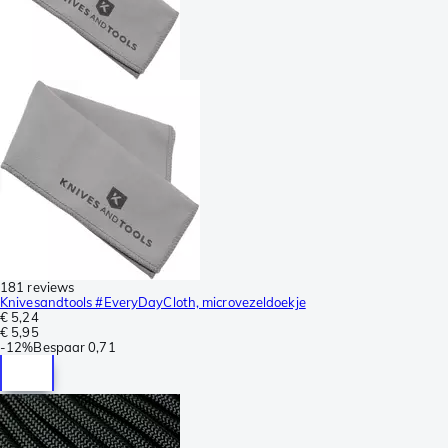
181 reviews
Knivesandtools #EveryDayCloth, microvezeldoekje
€ 5,24
€ 5,95
-
12%
Bespaar
0,71