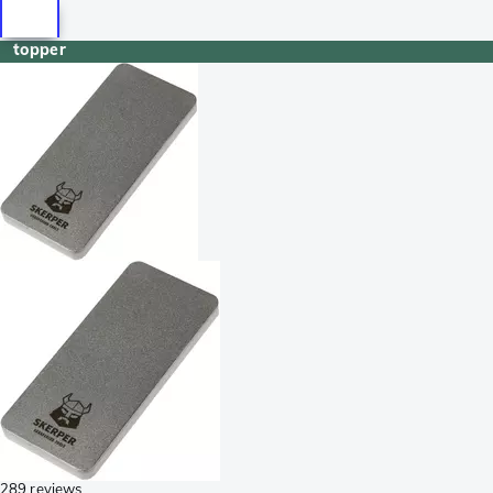
topper
289 reviews