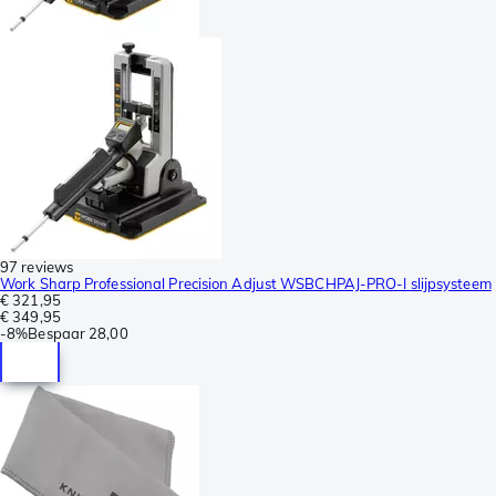
97 reviews
Work Sharp Professional Precision Adjust WSBCHPAJ-PRO-I slijpsysteem
€ 321,95
€ 349,95
-
8%
Bespaar
28,00