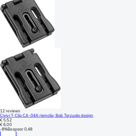
12 reviews
Civivi T-Clip CA-04A riemclip, Bob Terzuola design
€ 5,52
€ 6,00
-
8%
Bespaar
0,48