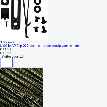
9 reviews
UltiClip AP Clip 022 deep-carry pocketclip voor schedes
€ 11,91
€ 12,95
-
8%
Bespaar
1,04