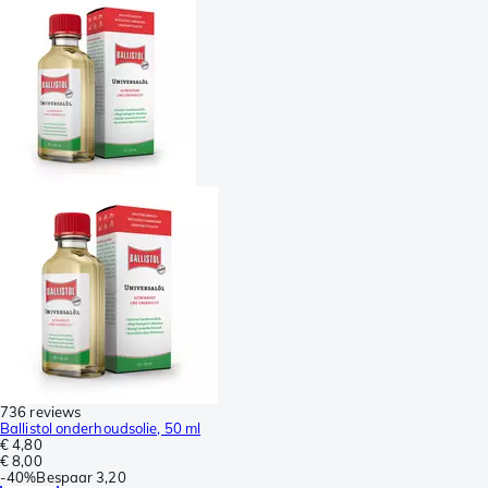
736 reviews
Ballistol onderhoudsolie, 50 ml
€ 4,80
€ 8,00
-
40%
Bespaar
3,20