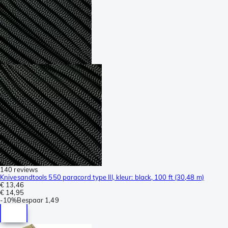
140 reviews
Knivesandtools 550 paracord type III, kleur: black, 100 ft (30,48 m)
€ 13,46
€ 14,95
-
10%
Bespaar
1,49