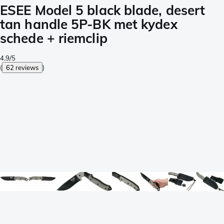
ESEE Model 5 black blade, desert
tan handle 5P-BK met kydex
schede + riemclip
4.9/5
(
62 reviews
)