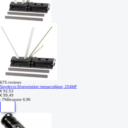
675 reviews
Spyderco Sharpmaker messenslijper, 204MF
€ 92,53
€ 99,49
-
7%
Bespaar
6,96