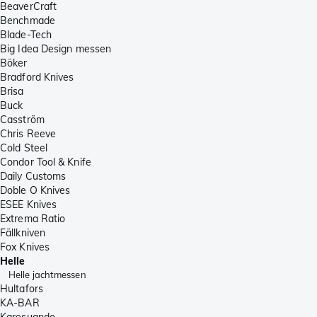
BeaverCraft
Benchmade
Blade-Tech
Big Idea Design messen
Böker
Bradford Knives
Brisa
Buck
Casström
Chris Reeve
Cold Steel
Condor Tool & Knife
Daily Customs
Doble O Knives
ESEE Knives
Extrema Ratio
Fällkniven
Fox Knives
Helle
Helle jachtmessen
Hultafors
KA-BAR
Karesuando