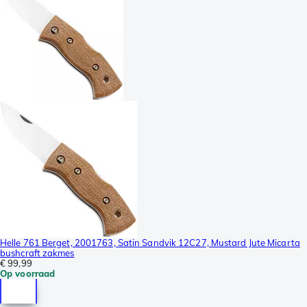
Helle 761 Berget, 2001763, Satin Sandvik 12C27, Mustard Jute Micarta
bushcraft zakmes
€ 99,99
Op voorraad