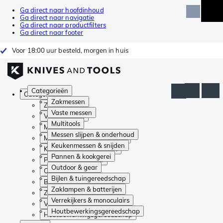
Ga direct naar hoofdinhoud
Ga direct naar navigatie
Ga direct naar productfilters
Ga direct naar footer
Voor 18:00 uur besteld, morgen in huis
Categorieën
Categorieën
Zakmessen
Zakmessen
Vaste messen
Vaste messen
Multitools
Multitools
Messen slijpen & onderhoud
Messen slijpen & onderhoud
Keukenmessen & snijden
Keukenmessen & snijden
Pannen & kookgerei
Pannen & kookgerei
Outdoor & gear
Outdoor & gear
Bijlen & tuingereedschap
Bijlen & tuingereedschap
Zaklampen & batterijen
Zaklampen & batterijen
Verrekijkers & monoculairs
Verrekijkers & monoculairs
Houtbewerkingsgereedschap
Houtbewerkingsgereedschap