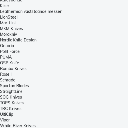
Kizer
Leatherman vaststaande messen
LionSteel
Marttiini
MKM Knives
Morakniv
Nordic Knife Design
Ontario
Pohl Force
PUMA
QSP Knife
Rambo Knives
Roselli
Schrade
Spartan Blades
StraightLine
SOG Knives
TOPS Knives
TRC Knives
UltiClip
Viper
White River Knives