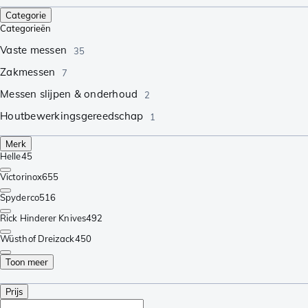
Categorie
Categorieën
Vaste messen
35
Zakmessen
7
Messen slijpen & onderhoud
2
Houtbewerkingsgereedschap
1
Merk
Helle
45
Victorinox
655
Spyderco
516
Rick Hinderer Knives
492
Wüsthof Dreizack
450
Toon meer
Prijs