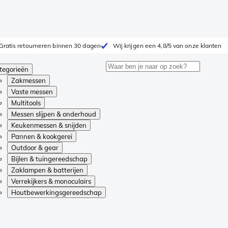
Gratis retourneren binnen 30 dagen
Wij krijgen een 4,8/5 van onze klanten
tegorieën
Zakmessen
Vaste messen
Multitools
Messen slijpen & onderhoud
Keukenmessen & snijden
Pannen & kookgerei
Outdoor & gear
Bijlen & tuingereedschap
Zaklampen & batterijen
Verrekijkers & monoculairs
Houtbewerkingsgereedschap