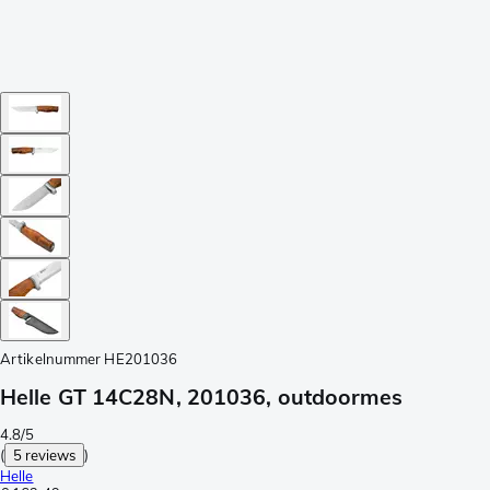
Artikelnummer
HE201036
Helle GT 14C28N, 201036, outdoormes
4.8/5
(
5 reviews
)
Helle