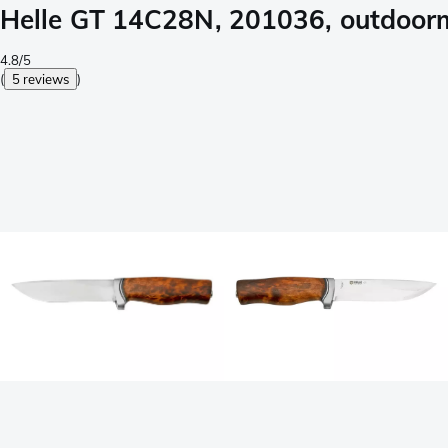
Helle GT 14C28N, 201036, outdoor
4.8/5
(
5 reviews
)