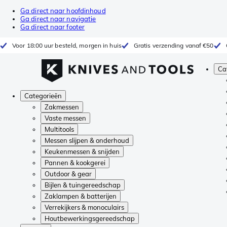
Ga direct naar hoofdinhoud
Ga direct naar navigatie
Ga direct naar footer
Voor 18:00 uur besteld, morgen in huis
Gratis verzending vanaf €50
Ca
Categorieën
Zakmessen
Vaste messen
Multitools
Messen slijpen & onderhoud
Keukenmessen & snijden
Pannen & kookgerei
Outdoor & gear
Bijlen & tuingereedschap
Zaklampen & batterijen
Verrekijkers & monoculairs
Houtbewerkingsgereedschap