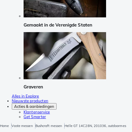
Gemaakt in de Verenigde Staten
Graveren
Alles in Explore
Nieuwste producten
Acties & aanbiedingen
Klantenservice
Get Smarter
Home
Vaste messen
Bushcraft messen
Helle GT 14C28N, 201036, outdoormes