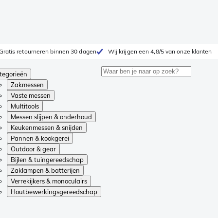
Gratis retourneren binnen 30 dagen
Wij krijgen een 4,8/5 van onze klanten
tegorieën
Zakmessen
Vaste messen
Multitools
Messen slijpen & onderhoud
Keukenmessen & snijden
Pannen & kookgerei
Outdoor & gear
Bijlen & tuingereedschap
Zaklampen & batterijen
Verrekijkers & monoculairs
Houtbewerkingsgereedschap