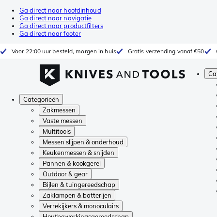
Ga direct naar hoofdinhoud
Ga direct naar navigatie
Ga direct naar productfilters
Ga direct naar footer
Voor 22:00 uur besteld, morgen in huis
Gratis verzending vanaf €50
Ca
Categorieën
Zakmessen
Vaste messen
Multitools
Messen slijpen & onderhoud
Keukenmessen & snijden
Pannen & kookgerei
Outdoor & gear
Bijlen & tuingereedschap
Zaklampen & batterijen
Verrekijkers & monoculairs
Houtbewerkingsgereedschap