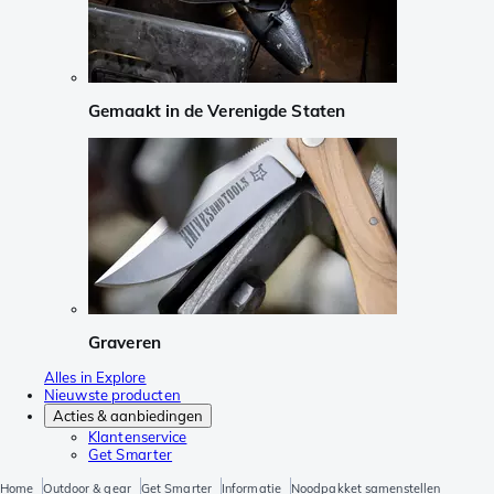
Gemaakt in de Verenigde Staten
Graveren
Alles in Explore
Nieuwste producten
Acties & aanbiedingen
Klantenservice
Get Smarter
Home
Outdoor & gear
Get Smarter
Informatie
Noodpakket samenstellen