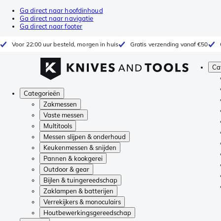
Ga direct naar hoofdinhoud
Ga direct naar navigatie
Ga direct naar footer
Voor 22:00 uur besteld, morgen in huis
Gratis verzending vanaf €50
Ca
Categorieën
Zakmessen
Vaste messen
Multitools
Messen slijpen & onderhoud
Keukenmessen & snijden
Pannen & kookgerei
Outdoor & gear
Bijlen & tuingereedschap
Zaklampen & batterijen
Verrekijkers & monoculairs
Houtbewerkingsgereedschap