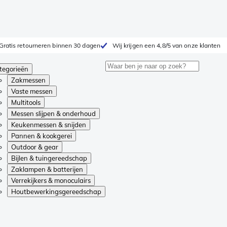
Gratis retourneren binnen 30 dagen
Wij krijgen een 4,8/5 van onze klanten
tegorieën
Zakmessen
Vaste messen
Multitools
Messen slijpen & onderhoud
Keukenmessen & snijden
Pannen & kookgerei
Outdoor & gear
Bijlen & tuingereedschap
Zaklampen & batterijen
Verrekijkers & monoculairs
Houtbewerkingsgereedschap