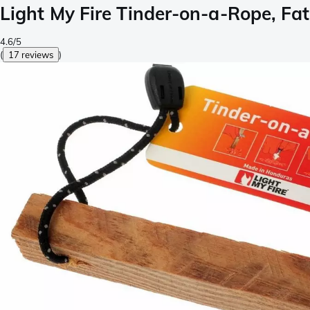
Light My Fire Tinder-on-a-Rope, F
4.6/5
(
17 reviews
)