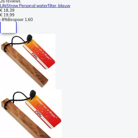
26 reviews
LifeStraw Personal waterfilter, blauw
€ 18,39
€ 19,99
-
8%
Bespaar
1,60