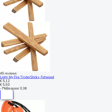
45 reviews
Light My Fire TinderSticks, Fatwood
€ 5,12
€ 5,50
-
7%
Bespaar
0,38