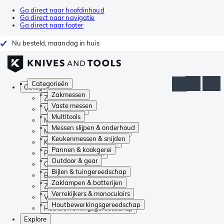
Ga direct naar hoofdinhoud
Ga direct naar navigatie
Ga direct naar footer
Nu besteld, maandag in huis
Categorieën
Categorieën
Zakmessen
Zakmessen
Vaste messen
Vaste messen
Multitools
Multitools
Messen slijpen & onderhoud
Messen slijpen & onderhoud
Keukenmessen & snijden
Keukenmessen & snijden
Pannen & kookgerei
Pannen & kookgerei
Outdoor & gear
Outdoor & gear
Bijlen & tuingereedschap
Bijlen & tuingereedschap
Zaklampen & batterijen
Zaklampen & batterijen
Verrekijkers & monoculairs
Verrekijkers & monoculairs
Houtbewerkingsgereedschap
Houtbewerkingsgereedschap
Explore