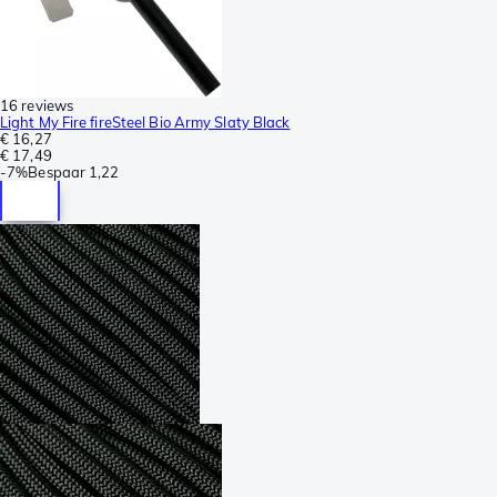
16 reviews
Light My Fire fireSteel Bio Army Slaty Black
€ 16,27
€ 17,49
-
7%
Bespaar
1,22