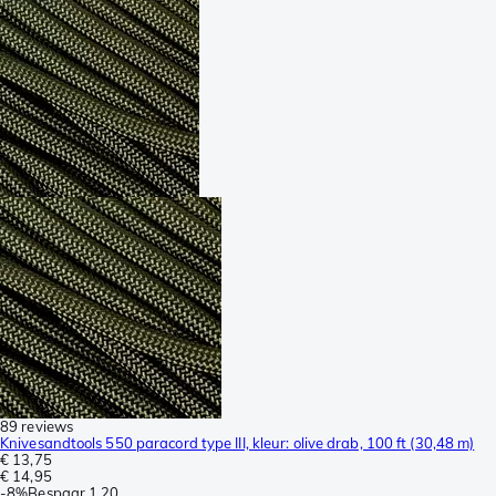
89 reviews
Knivesandtools 550 paracord type III, kleur: olive drab, 100 ft (30,48 m)
€ 13,75
€ 14,95
-
8%
Bespaar
1,20