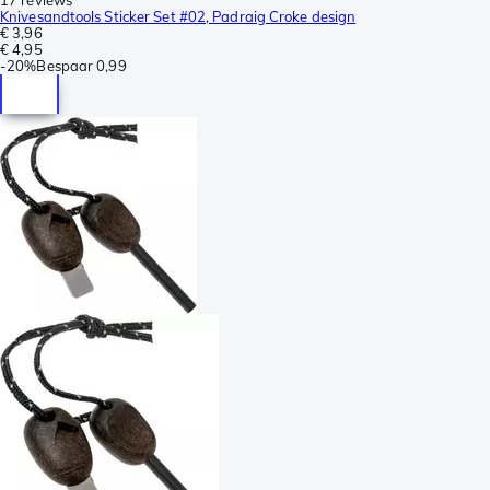
Knivesandtools Sticker Set #02, Padraig Croke design
€ 3,96
€ 4,95
-
20%
Bespaar
0,99