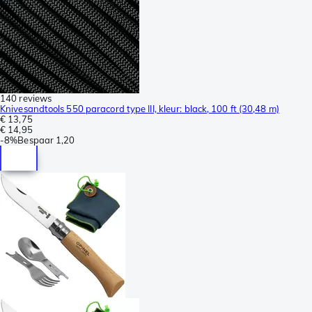
140 reviews
Knivesandtools 550 paracord type III, kleur: black, 100 ft (30,48 m)
€ 13,75
€ 14,95
-
8%
Bespaar
1,20