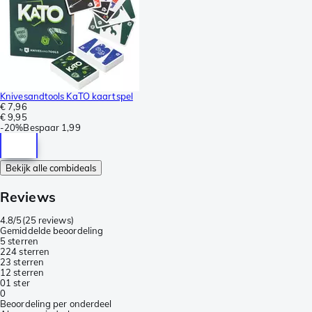
Knivesandtools KaTO kaartspel
€ 7,96
€ 9,95
-
20%
Bespaar
1,99
Bekijk alle combideals
Reviews
4.8/5
(
25 reviews
)
Gemiddelde beoordeling
5 sterren
22
4 sterren
2
3 sterren
1
2 sterren
0
1 ster
0
Beoordeling per onderdeel