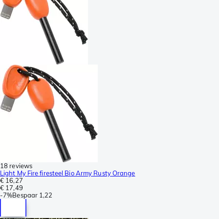
18 reviews
Light My Fire firesteel Bio Army Rusty Orange
€ 16,27
€ 17,49
-
7%
Bespaar
1,22