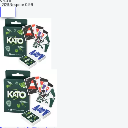
€ 4,95
-
20%
Bespaar
0,99