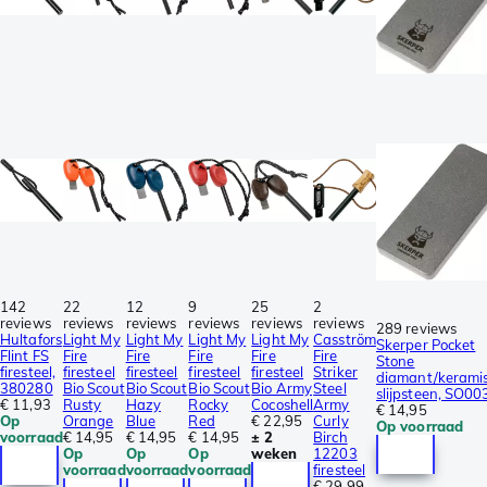
142
22
12
9
25
2
reviews
reviews
reviews
reviews
reviews
reviews
289 reviews
Hultafors
Light My
Light My
Light My
Light My
Casström
Skerper Pocket
Flint FS
Fire
Fire
Fire
Fire
Fire
Stone
firesteel,
firesteel
firesteel
firesteel
firesteel
Striker
diamant/kerami
380280
Bio Scout
Bio Scout
Bio Scout
Bio Army
Steel
slijpsteen, SO00
€ 11,93
Rusty
Hazy
Rocky
Cocoshell
Army
€ 14,95
Op
Orange
Blue
Red
€ 22,95
Curly
Op voorraad
voorraad
€ 14,95
€ 14,95
€ 14,95
± 2
Birch
Op
Op
Op
weken
12203
voorraad
voorraad
voorraad
firesteel
€ 29,99