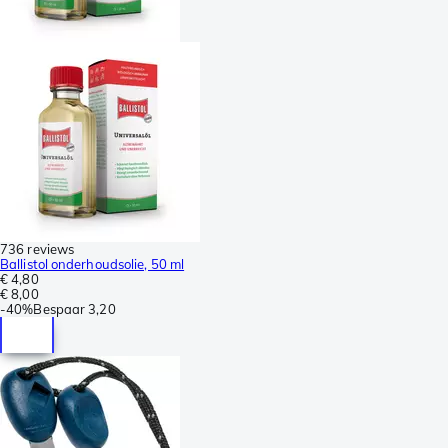
736 reviews
Ballistol onderhoudsolie, 50 ml
€ 4,80
€ 8,00
-
40%
Bespaar
3,20