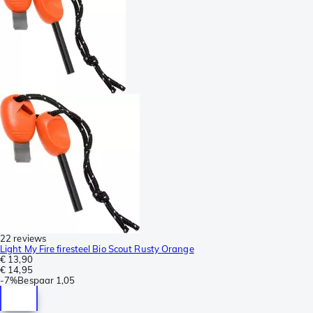
22 reviews
Light My Fire firesteel Bio Scout Rusty Orange
€ 13,90
€ 14,95
-
7%
Bespaar
1,05