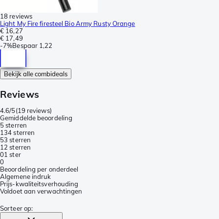
18 reviews
Light My Fire firesteel Bio Army Rusty Orange
€ 16,27
€ 17,49
-
7%
Bespaar
1,22
Bekijk alle combideals
Reviews
4.6/5
(
19 reviews
)
Gemiddelde beoordeling
5 sterren
13
4 sterren
5
3 sterren
1
2 sterren
0
1 ster
0
Beoordeling per onderdeel
Algemene indruk
Prijs-kwaliteitsverhouding
Voldoet aan verwachtingen
Sorteer op
: