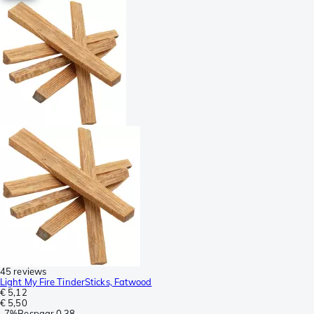
45 reviews
Light My Fire TinderSticks, Fatwood
€ 5,12
€ 5,50
-
7%
Bespaar
0,38