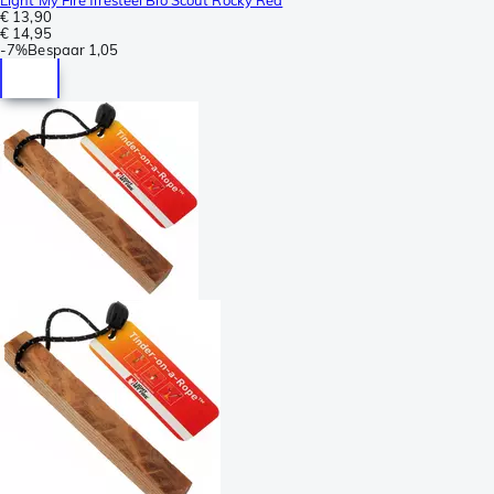
€ 13,90
€ 14,95
-
7%
Bespaar
1,05