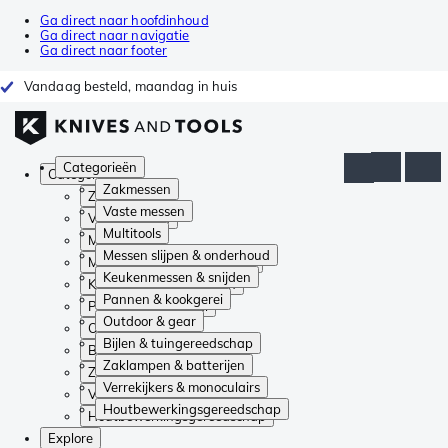
Ga direct naar hoofdinhoud
Ga direct naar navigatie
Ga direct naar footer
Vandaag besteld, maandag in huis
Categorieën
Categorieën
Zakmessen
Zakmessen
Vaste messen
Vaste messen
Multitools
Multitools
Messen slijpen & onderhoud
Messen slijpen & onderhoud
Keukenmessen & snijden
Keukenmessen & snijden
Pannen & kookgerei
Pannen & kookgerei
Outdoor & gear
Outdoor & gear
Bijlen & tuingereedschap
Bijlen & tuingereedschap
Zaklampen & batterijen
Zaklampen & batterijen
Verrekijkers & monoculairs
Verrekijkers & monoculairs
Houtbewerkingsgereedschap
Houtbewerkingsgereedschap
Explore