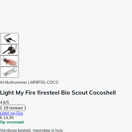
Artikelnummer
LMFBFSS-COCO
Light My Fire firesteel Bio Scout Cocoshell
4.6/5
(
19 reviews
)
Light my Fire
€ 14,95
Op voorraad
Vandaag besteld, maandag in huis