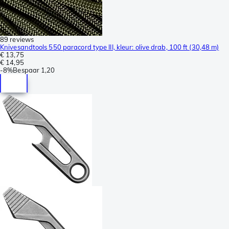
89 reviews
Knivesandtools 550 paracord type III, kleur: olive drab, 100 ft (30,48 m)
€ 13,75
€ 14,95
-
8%
Bespaar
1,20