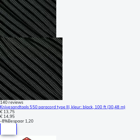
140 reviews
Knivesandtools 550 paracord type III, kleur: black, 100 ft (30,48 m)
€ 13,75
€ 14,95
-
8%
Bespaar
1,20