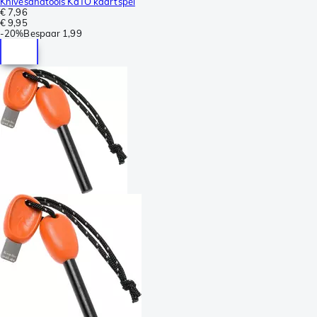
Knivesandtools KaTO kaartspel
€ 7,96
€ 9,95
-
20%
Bespaar
1,99