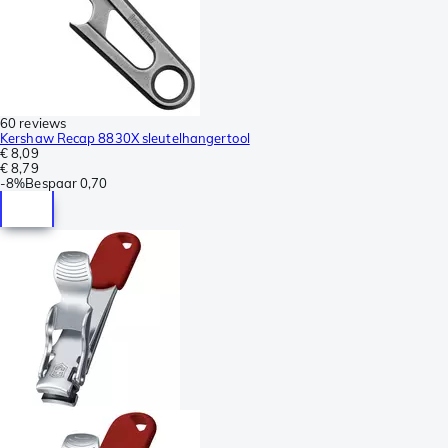
60 reviews
Kershaw Recap 8830X sleutelhangertool
€ 8,09
€ 8,79
-
8%
Bespaar
0,70