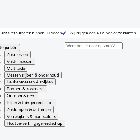
Gratis retourneren binnen 30 dagen
Wij krijgen een 4,8/5 van onze klanten
tegorieën
Zakmessen
Vaste messen
Multitools
Messen slijpen & onderhoud
Keukenmessen & snijden
Pannen & kookgerei
Outdoor & gear
Bijlen & tuingereedschap
Zaklampen & batterijen
Verrekijkers & monoculairs
Houtbewerkingsgereedschap