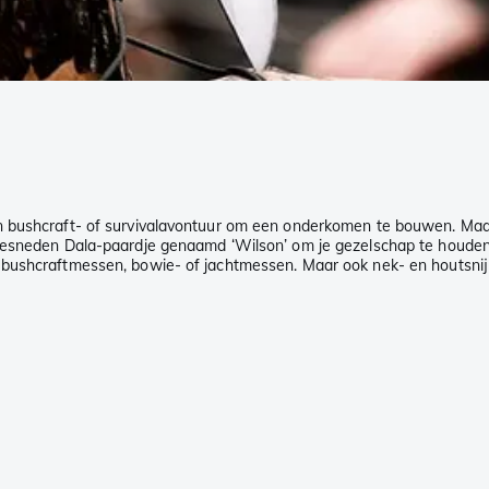
en bushcraft- of survivalavontuur om een onderkomen te bouwen. Maak
esneden Dala-paardje genaamd ‘Wilson’ om je gezelschap te houden. M
bushcraftmessen, bowie- of jachtmessen. Maar ook nek- en houtsnijme