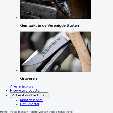
Gemaakt in de Verenigde Staten
Graveren
Alles in Explore
Nieuwste producten
Acties & aanbiedingen
Klantenservice
Get Smarter
Home
Vaste messen
Vaste Messen trends & inspiratie