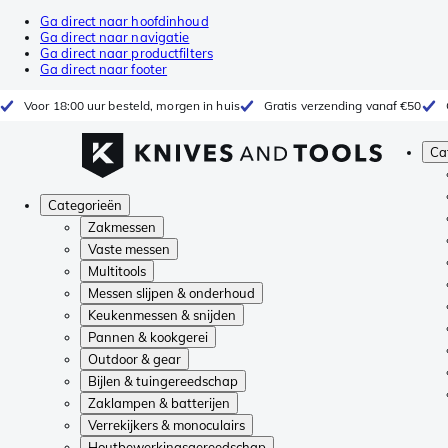
Ga direct naar hoofdinhoud
Ga direct naar navigatie
Ga direct naar productfilters
Ga direct naar footer
Voor 18:00 uur besteld, morgen in huis
Gratis verzending vanaf €50
Ca
Categorieën
Zakmessen
Vaste messen
Multitools
Messen slijpen & onderhoud
Keukenmessen & snijden
Pannen & kookgerei
Outdoor & gear
Bijlen & tuingereedschap
Zaklampen & batterijen
Verrekijkers & monoculairs
Houtbewerkingsgereedschap