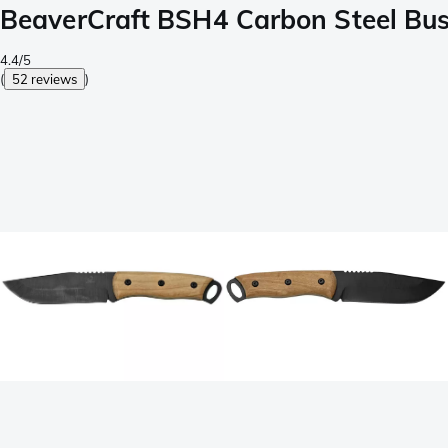
BeaverCraft BSH4 Carbon Steel Bus
4.4/5
(
52 reviews
)