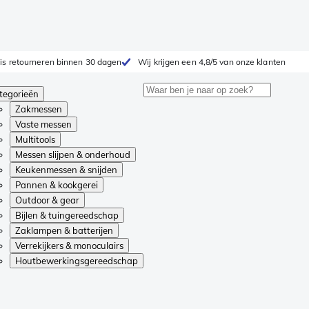
is retourneren binnen 30 dagen
Wij krijgen een 4,8/5 van onze klanten
tegorieën
Zakmessen
Vaste messen
Multitools
Messen slijpen & onderhoud
Keukenmessen & snijden
Pannen & kookgerei
Outdoor & gear
Bijlen & tuingereedschap
Zaklampen & batterijen
Verrekijkers & monoculairs
Houtbewerkingsgereedschap