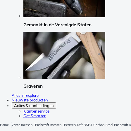
Gemaakt in de Verenigde Staten
Graveren
Alles in Explore
Nieuwste producten
Acties & aanbiedingen
Klantenservice
Get Smarter
Home
Vaste messen
Bushcraft messen
BeaverCraft BSH4 Carbon Steel Bushcraft K