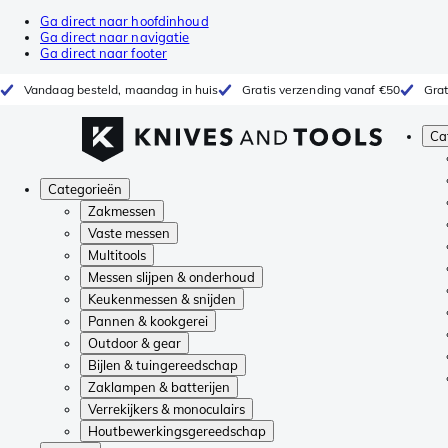
Ga direct naar hoofdinhoud
Ga direct naar navigatie
Ga direct naar footer
Vandaag besteld, maandag in huis
Gratis verzending vanaf €50
Grat
Ca
Categorieën
Zakmessen
Vaste messen
Multitools
Messen slijpen & onderhoud
Keukenmessen & snijden
Pannen & kookgerei
Outdoor & gear
Bijlen & tuingereedschap
Zaklampen & batterijen
Verrekijkers & monoculairs
Houtbewerkingsgereedschap