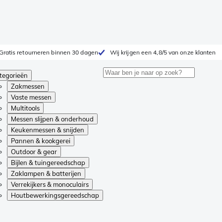
Gratis retourneren binnen 30 dagen
Wij krijgen een 4,8/5 van onze klanten
tegorieën
Zakmessen
Vaste messen
Multitools
Messen slijpen & onderhoud
Keukenmessen & snijden
Pannen & kookgerei
Outdoor & gear
Bijlen & tuingereedschap
Zaklampen & batterijen
Verrekijkers & monoculairs
Houtbewerkingsgereedschap