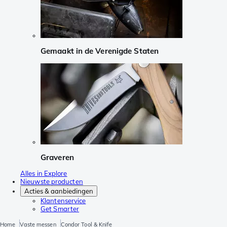
Gemaakt in de Verenigde Staten
Graveren
Alles in Explore
Nieuwste producten
Acties & aanbiedingen
Klantenservice
Get Smarter
Home
Vaste messen
Condor Tool & Knife