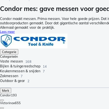
Condor mes: gave messen voor goed
Condor maakt messen. Prima messen. Voor hele goede prijzen. Dat i
outdoorproducten gemaakt. Door dat gigantische aantal verschillende
Allemaal gemaakt voor de praktijk.
Lees meer
Categorie
Categorieën
Vaste messen
168
Bijlen & tuingereedschap
14
Keukenmessen & snijden
7
Zakmessen
7
Outdoor & gear
2
Merk
Condor
193
Victorinox
655