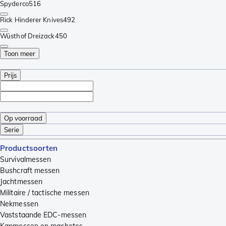
Spyderco
516
Rick Hinderer Knives
492
Wüsthof Dreizack
450
Toon meer
Prijs
Op voorraad
Serie
Productsoorten
Survivalmessen
Bushcraft messen
Jachtmessen
Militaire / tactische messen
Nekmessen
Vaststaande EDC-messen
Kapmessen en machetes