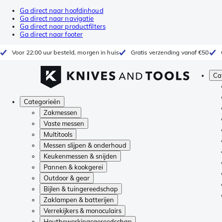
Ga direct naar hoofdinhoud
Ga direct naar navigatie
Ga direct naar productfilters
Ga direct naar footer
Voor 22:00 uur besteld, morgen in huis
Gratis verzending vanaf €50
Ca
Categorieën
Zakmessen
Vaste messen
Multitools
Messen slijpen & onderhoud
Keukenmessen & snijden
Pannen & kookgerei
Outdoor & gear
Bijlen & tuingereedschap
Zaklampen & batterijen
Verrekijkers & monoculairs
Houtbewerkingsgereedschap