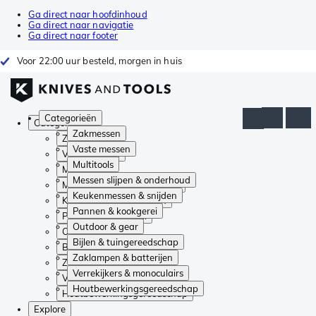
Ga direct naar hoofdinhoud
Ga direct naar navigatie
Ga direct naar footer
Voor 22:00 uur besteld, morgen in huis
Categorieën
Categorieën
Zakmessen
Zakmessen
Vaste messen
Vaste messen
Multitools
Multitools
Messen slijpen & onderhoud
Messen slijpen & onderhoud
Keukenmessen & snijden
Keukenmessen & snijden
Pannen & kookgerei
Pannen & kookgerei
Outdoor & gear
Outdoor & gear
Bijlen & tuingereedschap
Bijlen & tuingereedschap
Zaklampen & batterijen
Zaklampen & batterijen
Verrekijkers & monoculairs
Verrekijkers & monoculairs
Houtbewerkingsgereedschap
Houtbewerkingsgereedschap
Explore