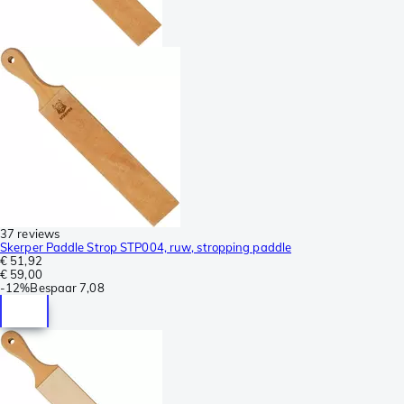
37 reviews
Skerper Paddle Strop STP004, ruw, stropping paddle
€ 51,92
€ 59,00
-
12%
Bespaar
7,08