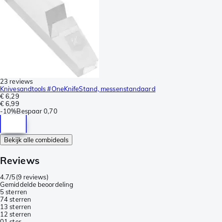
23 reviews
Knivesandtools #OneKnifeStand, messenstandaard
€ 6,29
€ 6,99
-
10%
Bespaar
0,70
Bekijk alle combideals
Reviews
4.7/5
(
9 reviews
)
Gemiddelde beoordeling
5 sterren
7
4 sterren
1
3 sterren
1
2 sterren
0
1 ster