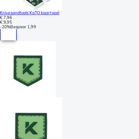
Knivesandtools KaTO kaartspel
€ 7,96
€ 9,95
-
20%
Bespaar
1,99