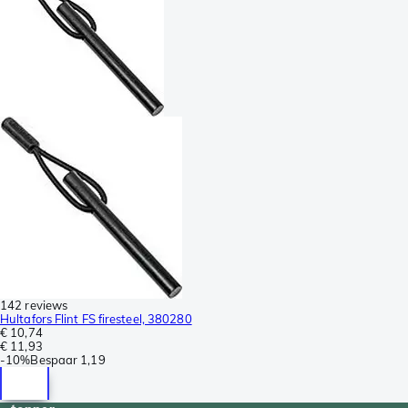
142 reviews
Hultafors Flint FS firesteel, 380280
€ 10,74
€ 11,93
-
10%
Bespaar
1,19