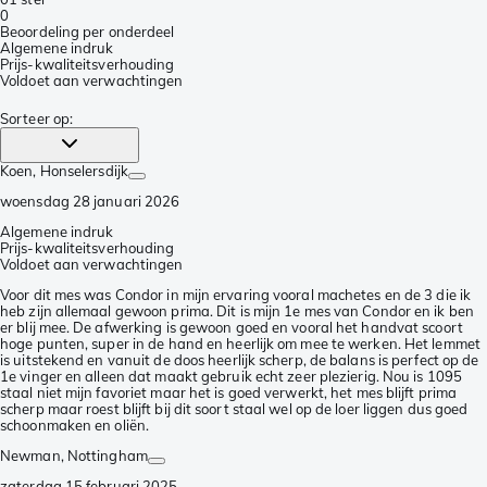
0
Beoordeling per onderdeel
Algemene indruk
Prijs-kwaliteitsverhouding
Voldoet aan verwachtingen
Sorteer op
:
Koen
, Honselersdijk
woensdag 28 januari 2026
Algemene indruk
Prijs-kwaliteitsverhouding
Voldoet aan verwachtingen
Voor dit mes was Condor in mijn ervaring vooral machetes en de 3 die ik
heb zijn allemaal gewoon prima. Dit is mijn 1e mes van Condor en ik ben
er blij mee. De afwerking is gewoon goed en vooral het handvat scoort
hoge punten, super in de hand en heerlijk om mee te werken. Het lemmet
is uitstekend en vanuit de doos heerlijk scherp, de balans is perfect op de
1e vinger en alleen dat maakt gebruik echt zeer plezierig. Nou is 1095
staal niet mijn favoriet maar het is goed verwerkt, het mes blijft prima
scherp maar roest blijft bij dit soort staal wel op de loer liggen dus goed
schoonmaken en oliën.
Newman
, Nottingham
zaterdag 15 februari 2025