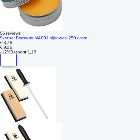
56 reviews
Skerper Beeswax MA001 bijenwas, 250 gram
€ 8,76
€ 9,95
-
12%
Bespaar
1,19