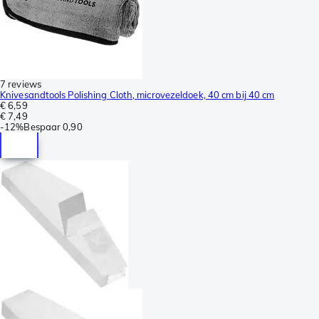
7 reviews
Knivesandtools Polishing Cloth, microvezeldoek, 40 cm bij 40 cm
€ 6,59
€ 7,49
-
12%
Bespaar
0,90