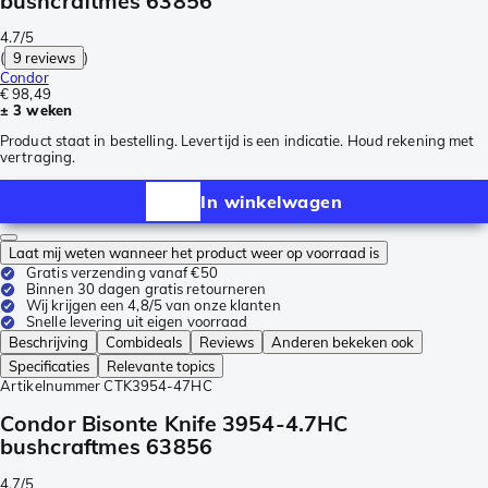
bushcraftmes 63856
4.7/5
(
9 reviews
)
Condor
€ 98,49
± 3 weken
Product staat in bestelling. Levertijd is een indicatie. Houd rekening met
vertraging.
In winkelwagen
Laat mij weten wanneer het product weer op voorraad is
Gratis verzending vanaf €50
Binnen 30 dagen gratis retourneren
Wij krijgen een 4,8/5 van onze klanten
Snelle levering uit eigen voorraad
Beschrijving
Combideals
Reviews
Anderen bekeken ook
Specificaties
Relevante topics
Artikelnummer
CTK3954-47HC
Condor Bisonte Knife 3954-4.7HC
bushcraftmes 63856
4.7/5