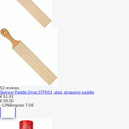
52 reviews
Skerper Paddle Strop STP001, glad, stropping paddle
€ 51,92
€ 59,00
-
12%
Bespaar
7,08