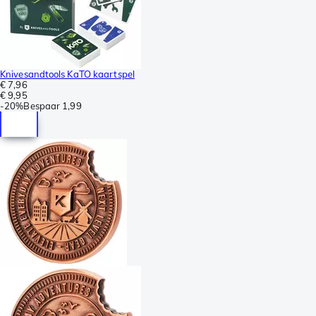
Knivesandtools KaTO kaartspel
€ 7,96
€ 9,95
-
20%
Bespaar
1,99