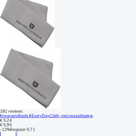
181 reviews
Knivesandtools #EveryDayCloth, microvezeldoekje
€ 5,24
€ 5,95
-
12%
Bespaar
0,71