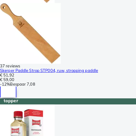
37 reviews
Skerper Paddle Strop STP004, ruw, stropping paddle
€ 51,92
€ 59,00
-
12%
Bespaar
7,08
topper