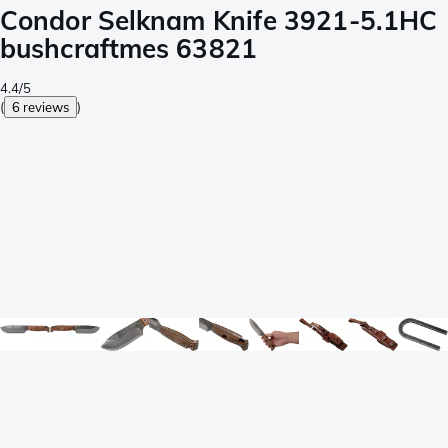
Condor Selknam Knife 3921-5.1HC
bushcraftmes 63821
4.4/5
(
6 reviews
)