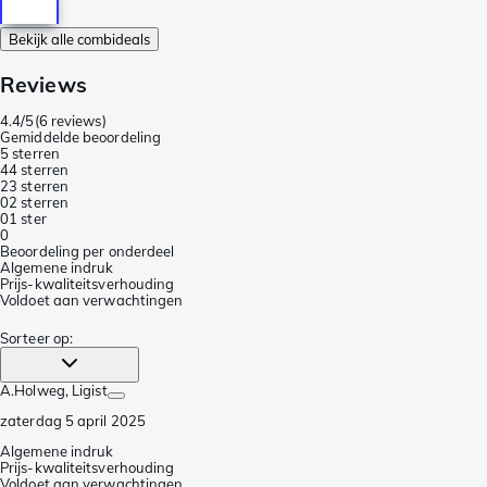
Bekijk alle combideals
Reviews
4.4/5
(
6 reviews
)
Gemiddelde beoordeling
5 sterren
4
4 sterren
2
3 sterren
0
2 sterren
0
1 ster
0
Beoordeling per onderdeel
Algemene indruk
Prijs-kwaliteitsverhouding
Voldoet aan verwachtingen
Sorteer op
:
A.Holweg
, Ligist
zaterdag 5 april 2025
Algemene indruk
Prijs-kwaliteitsverhouding
Voldoet aan verwachtingen