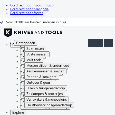
Ga direct naar hoofdinhoud
Ga direct naar navigatie
Ga direct naar footer
Voor 18:00 uur besteld, morgen in huis
Categorieën
Categorieën
Zakmessen
Zakmessen
Vaste messen
Vaste messen
Multitools
Multitools
Messen slijpen & onderhoud
Messen slijpen & onderhoud
Keukenmessen & snijden
Keukenmessen & snijden
Pannen & kookgerei
Pannen & kookgerei
Outdoor & gear
Outdoor & gear
Bijlen & tuingereedschap
Bijlen & tuingereedschap
Zaklampen & batterijen
Zaklampen & batterijen
Verrekijkers & monoculairs
Verrekijkers & monoculairs
Houtbewerkingsgereedschap
Houtbewerkingsgereedschap
Explore