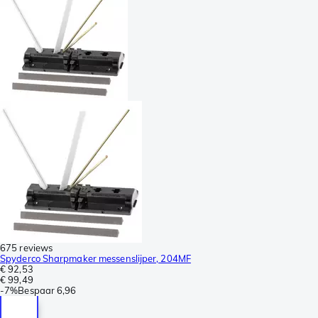
675 reviews
Spyderco Sharpmaker messenslijper, 204MF
€ 92,53
€ 99,49
-
7%
Bespaar
6,96