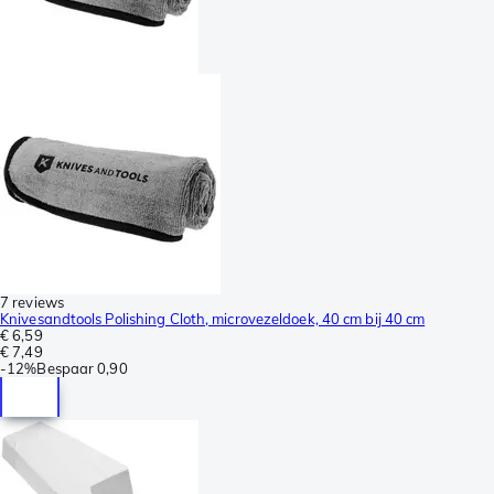
7 reviews
Knivesandtools Polishing Cloth, microvezeldoek, 40 cm bij 40 cm
€ 6,59
€ 7,49
-
12%
Bespaar
0,90