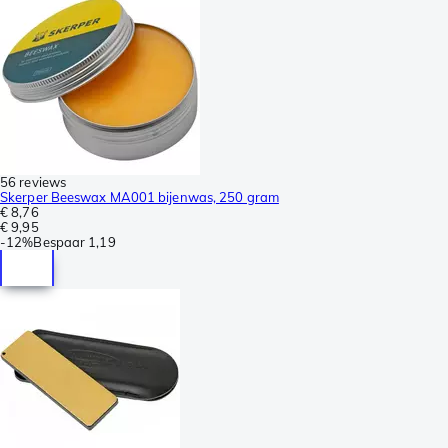
56 reviews
Skerper Beeswax MA001 bijenwas, 250 gram
€ 8,76
€ 9,95
-
12%
Bespaar
1,19