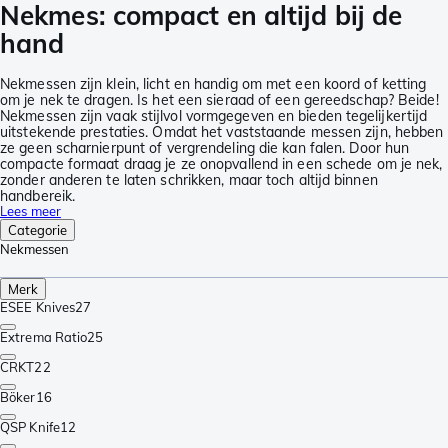
Nekmes: compact en altijd bij de
hand
Nekmessen zijn klein, licht en handig om met een koord of ketting
om je nek te dragen. Is het een sieraad of een gereedschap? Beide!
Nekmessen zijn vaak stijlvol vormgegeven en bieden tegelijkertijd
uitstekende prestaties. Omdat het vaststaande messen zijn, hebben
ze geen scharnierpunt of vergrendeling die kan falen. Door hun
compacte formaat draag je ze onopvallend in een schede om je nek,
zonder anderen te laten schrikken, maar toch altijd binnen
handbereik.
Lees meer
Categorie
Nekmessen
Merk
ESEE Knives
27
Extrema Ratio
25
CRKT
22
Böker
16
QSP Knife
12