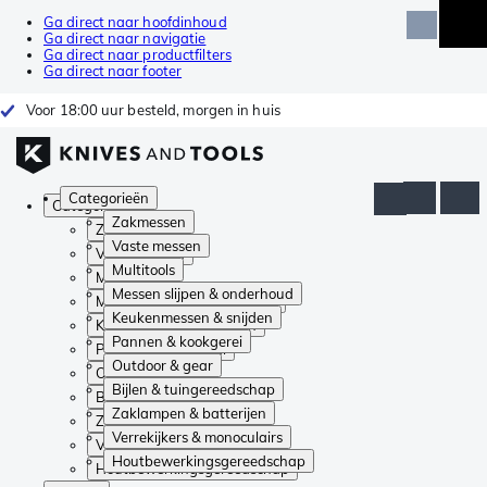
Ga direct naar hoofdinhoud
Ga direct naar navigatie
Ga direct naar productfilters
Ga direct naar footer
Voor 18:00 uur besteld, morgen in huis
Categorieën
Categorieën
Zakmessen
Zakmessen
Vaste messen
Vaste messen
Multitools
Multitools
Messen slijpen & onderhoud
Messen slijpen & onderhoud
Keukenmessen & snijden
Keukenmessen & snijden
Pannen & kookgerei
Pannen & kookgerei
Outdoor & gear
Outdoor & gear
Bijlen & tuingereedschap
Bijlen & tuingereedschap
Zaklampen & batterijen
Zaklampen & batterijen
Verrekijkers & monoculairs
Verrekijkers & monoculairs
Houtbewerkingsgereedschap
Houtbewerkingsgereedschap