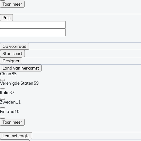
Toon meer
Prijs
Op voorraad
Staalsoort
Designer
Land van herkomst
China
85
Verenigde Staten
59
Italië
37
Zweden
11
Finland
10
Toon meer
Lemmetlengte