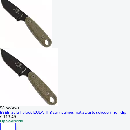
58 reviews
ESEE Izula II black IZULA-II-B survivalmes met zwarte schede + riemclip
€ 113,49
Op voorraad