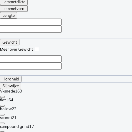
Lemmetdikte
Lemmetvorm
Lengte
Gewicht
Meer over Gewicht
Hardheid
Slijpwijze
V-snede
169
flat
164
hollow
22
scandi
21
compound grind
17