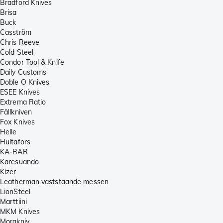
Bradford Knives
Brisa
Buck
Casström
Chris Reeve
Cold Steel
Condor Tool & Knife
Daily Customs
Doble O Knives
ESEE Knives
Extrema Ratio
Fällkniven
Fox Knives
Helle
Hultafors
KA-BAR
Karesuando
Kizer
Leatherman vaststaande messen
LionSteel
Marttiini
MKM Knives
Morakniv