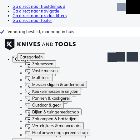
Ga direct naar hoofdinhoud
Ga direct naar navigatie
Ga direct naar productfilters
Ga direct naar footer
Vandaag besteld, maandag in huis
Categorieën
Categorieën
Zakmessen
Zakmessen
Vaste messen
Vaste messen
Multitools
Multitools
Messen slijpen & onderhoud
Messen slijpen & onderhoud
Keukenmessen & snijden
Keukenmessen & snijden
Pannen & kookgerei
Pannen & kookgerei
Outdoor & gear
Outdoor & gear
Bijlen & tuingereedschap
Bijlen & tuingereedschap
Zaklampen & batterijen
Zaklampen & batterijen
Verrekijkers & monoculairs
Verrekijkers & monoculairs
Houtbewerkingsgereedschap
Houtbewerkingsgereedschap