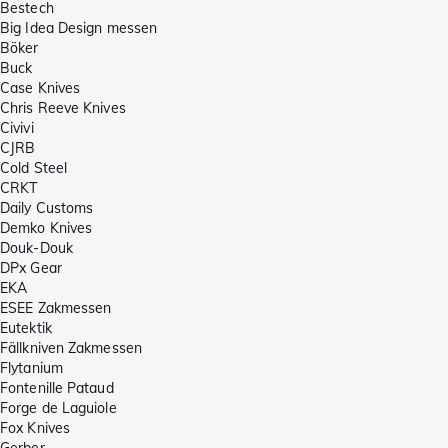
Bestech
Big Idea Design messen
Böker
Buck
Case Knives
Chris Reeve Knives
Civivi
CJRB
Cold Steel
CRKT
Daily Customs
Demko Knives
Douk-Douk
DPx Gear
EKA
ESEE Zakmessen
Eutektik
Fällkniven Zakmessen
Flytanium
Fontenille Pataud
Forge de Laguiole
Fox Knives
Gerber