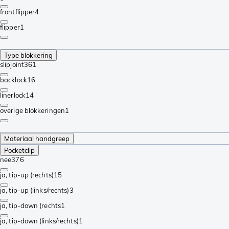
frontflipper
4
flipper
1
Type blokkering
slipjoint
361
backlock
16
linerlock
14
overige blokkeringen
1
Materiaal handgreep
Pocketclip
nee
376
ja, tip-up (rechts)
15
ja, tip-up (links/rechts)
3
ja, tip-down (rechts
1
ja, tip-down (links/rechts)
1