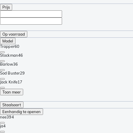
Prijs
Op voorraad
Model
Trapper
60
Stockman
46
Barlow
36
Sod Buster
29
Jack Knife
17
Toon meer
Staalsoort
Eenhandig te openen
nee
394
ja
4