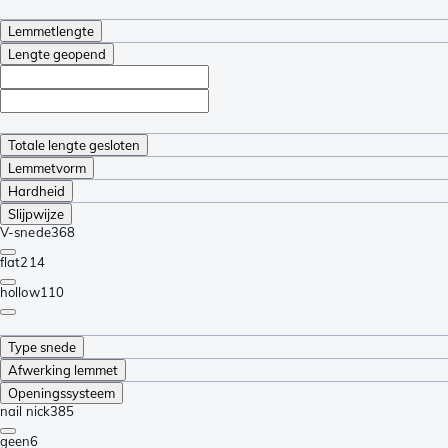
Lemmetlengte
Lengte geopend
Totale lengte gesloten
Lemmetvorm
Hardheid
Slijpwijze
V-snede
368
flat
214
hollow
110
Type snede
Afwerking lemmet
Openingssysteem
nail nick
385
geen
6