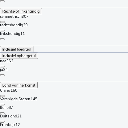
Rechts-of linkshandig
symmetrisch
307
rechtshandig
39
linkshandig
11
Inclusief foedraal
Inclusief opbergetui
nee
362
ja
24
Land van herkomst
China
150
Verenigde Staten
145
Italië
67
Duitsland
21
Frankrijk
12