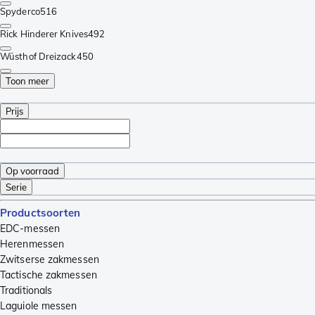
Spyderco
516
Rick Hinderer Knives
492
Wüsthof Dreizack
450
Toon meer
Prijs
Op voorraad
Serie
Productsoorten
EDC-messen
Herenmessen
Zwitserse zakmessen
Tactische zakmessen
Traditionals
Laguiole messen