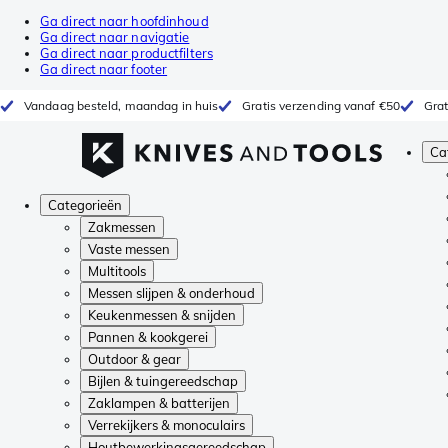
Ga direct naar hoofdinhoud
Ga direct naar navigatie
Ga direct naar productfilters
Ga direct naar footer
Vandaag besteld, maandag in huis
Gratis verzending vanaf €50
Grat
Ca
Categorieën
Zakmessen
Vaste messen
Multitools
Messen slijpen & onderhoud
Keukenmessen & snijden
Pannen & kookgerei
Outdoor & gear
Bijlen & tuingereedschap
Zaklampen & batterijen
Verrekijkers & monoculairs
Houtbewerkingsgereedschap