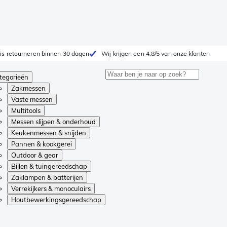
is retourneren binnen 30 dagen
Wij krijgen een 4,8/5 van onze klanten
tegorieën
Zakmessen
Vaste messen
Multitools
Messen slijpen & onderhoud
Keukenmessen & snijden
Pannen & kookgerei
Outdoor & gear
Bijlen & tuingereedschap
Zaklampen & batterijen
Verrekijkers & monoculairs
Houtbewerkingsgereedschap