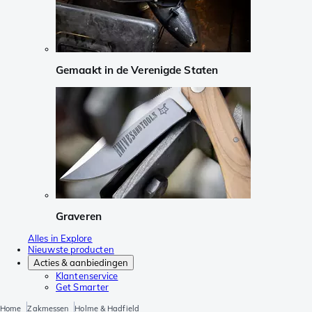
Gemaakt in de Verenigde Staten
Graveren
Alles in Explore
Nieuwste producten
Acties & aanbiedingen
Klantenservice
Get Smarter
Home
Zakmessen
Holme & Hadfield