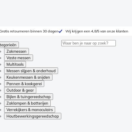
Gratis retourneren binnen 30 dagen
Wij krijgen een 4,8/5 van onze klanten
tegorieën
Zakmessen
Vaste messen
Multitools
Messen slijpen & onderhoud
Keukenmessen & snijden
Pannen & kookgerei
Outdoor & gear
Bijlen & tuingereedschap
Zaklampen & batterijen
Verrekijkers & monoculairs
Houtbewerkingsgereedschap