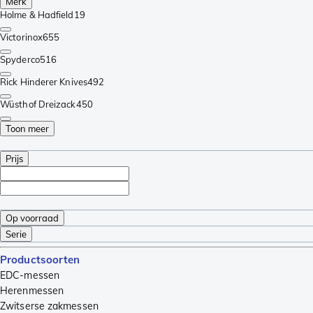
Merk
Holme & Hadfield
19
Victorinox
655
Spyderco
516
Rick Hinderer Knives
492
Wüsthof Dreizack
450
Toon meer
Prijs
Op voorraad
Serie
Productsoorten
EDC-messen
Herenmessen
Zwitserse zakmessen