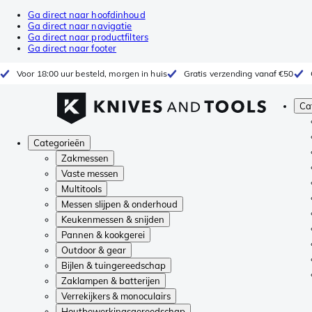
Ga direct naar hoofdinhoud
Ga direct naar navigatie
Ga direct naar productfilters
Ga direct naar footer
Voor 18:00 uur besteld, morgen in huis
Gratis verzending vanaf €50
Ca
Categorieën
Zakmessen
Vaste messen
Multitools
Messen slijpen & onderhoud
Keukenmessen & snijden
Pannen & kookgerei
Outdoor & gear
Bijlen & tuingereedschap
Zaklampen & batterijen
Verrekijkers & monoculairs
Houtbewerkingsgereedschap