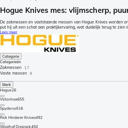
Hogue Knives mes: vlijmscherp, pu
De zakmessen en vaststaande messen van Hogue Knives worden ontwor
put hij uit een schat aan praktijkervaring, wat duidelijk terug te zie
Lees meer
Categorie
Categorieën
Zakmessen
17
Vaste messen
9
Merk
Hogue
26
Victorinox
655
Spyderco
516
Rick Hinderer Knives
492
Wüsthof Dreizack
450