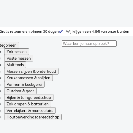
Gratis retourneren binnen 30 dagen
Wij krijgen een 4,8/5 van onze klanten
tegorieën
Zakmessen
Vaste messen
Multitools
Messen slijpen & onderhoud
Keukenmessen & snijden
Pannen & kookgerei
Outdoor & gear
Bijlen & tuingereedschap
Zaklampen & batterijen
Verrekijkers & monoculairs
Houtbewerkingsgereedschap