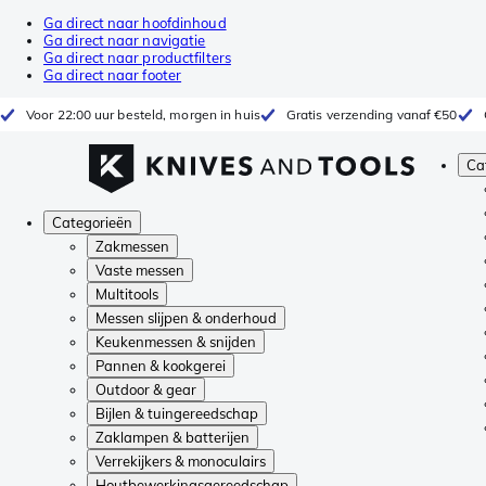
Ga direct naar hoofdinhoud
Ga direct naar navigatie
Ga direct naar productfilters
Ga direct naar footer
Voor 22:00 uur besteld, morgen in huis
Gratis verzending vanaf €50
Ca
Categorieën
Zakmessen
Vaste messen
Multitools
Messen slijpen & onderhoud
Keukenmessen & snijden
Pannen & kookgerei
Outdoor & gear
Bijlen & tuingereedschap
Zaklampen & batterijen
Verrekijkers & monoculairs
Houtbewerkingsgereedschap