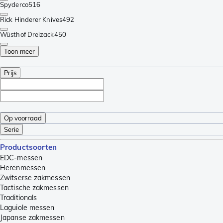
Spyderco
516
Rick Hinderer Knives
492
Wüsthof Dreizack
450
Toon meer
Prijs
Op voorraad
Serie
Productsoorten
EDC-messen
Herenmessen
Zwitserse zakmessen
Tactische zakmessen
Traditionals
Laguiole messen
Japanse zakmessen