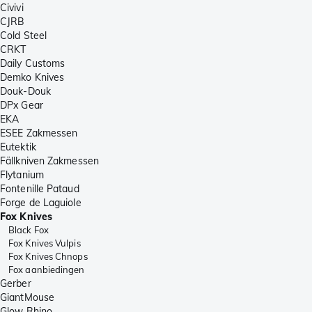
Civivi
CJRB
Cold Steel
CRKT
Daily Customs
Demko Knives
Douk-Douk
DPx Gear
EKA
ESEE Zakmessen
Eutektik
Fällkniven Zakmessen
Flytanium
Fontenille Pataud
Forge de Laguiole
Fox Knives
Black Fox
Fox Knives Vulpis
Fox Knives Chnops
Fox aanbiedingen
Gerber
GiantMouse
Glow Rhino