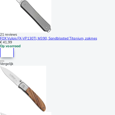
21 reviews
FOX Vulpis FX-VP130TI, M390, Sandblasted Titanium, zakmes
€ 41,99
Op voorraad
Vergelijk