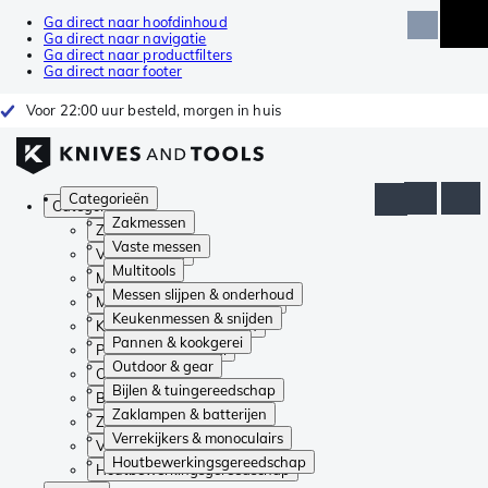
Ga direct naar hoofdinhoud
Ga direct naar navigatie
Ga direct naar productfilters
Ga direct naar footer
Voor 22:00 uur besteld, morgen in huis
Categorieën
Categorieën
Zakmessen
Zakmessen
Vaste messen
Vaste messen
Multitools
Multitools
Messen slijpen & onderhoud
Messen slijpen & onderhoud
Keukenmessen & snijden
Keukenmessen & snijden
Pannen & kookgerei
Pannen & kookgerei
Outdoor & gear
Outdoor & gear
Bijlen & tuingereedschap
Bijlen & tuingereedschap
Zaklampen & batterijen
Zaklampen & batterijen
Verrekijkers & monoculairs
Verrekijkers & monoculairs
Houtbewerkingsgereedschap
Houtbewerkingsgereedschap