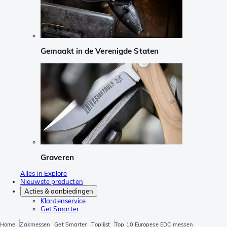
Gemaakt in de Verenigde Staten
Graveren
Alles in Explore
Nieuwste producten
Acties & aanbiedingen
Klantenservice
Get Smarter
Home
Zakmessen
Get Smarter
Toplijst
Top 10 Europese EDC messen