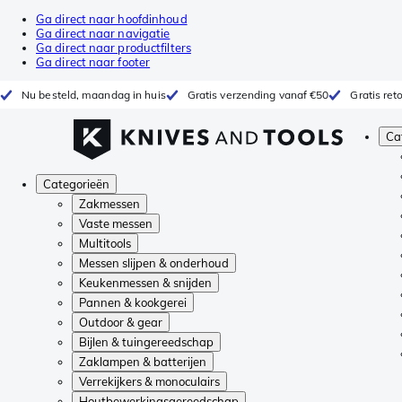
Ga direct naar hoofdinhoud
Ga direct naar navigatie
Ga direct naar productfilters
Ga direct naar footer
Nu besteld, maandag in huis
Gratis verzending vanaf €50
Gratis re
Ca
Categorieën
Zakmessen
Vaste messen
Multitools
Messen slijpen & onderhoud
Keukenmessen & snijden
Pannen & kookgerei
Outdoor & gear
Bijlen & tuingereedschap
Zaklampen & batterijen
Verrekijkers & monoculairs
Houtbewerkingsgereedschap