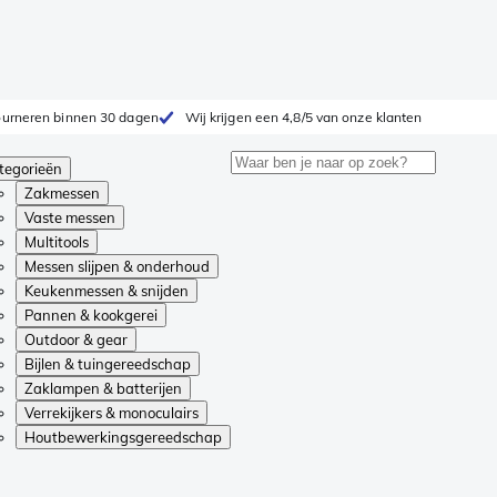
tourneren binnen 30 dagen
Wij krijgen een 4,8/5 van onze klanten
tegorieën
Zakmessen
Vaste messen
Multitools
Messen slijpen & onderhoud
Keukenmessen & snijden
Pannen & kookgerei
Outdoor & gear
Bijlen & tuingereedschap
Zaklampen & batterijen
Verrekijkers & monoculairs
Houtbewerkingsgereedschap