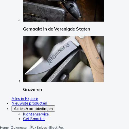
Gemaakt in de Verenigde Staten
Graveren
Alles in Explore
Nieuwste producten
Acties & aanbiedingen
Klantenservice
Get Smarter
Home
Zakmessen
Fox Knives
Black Fox