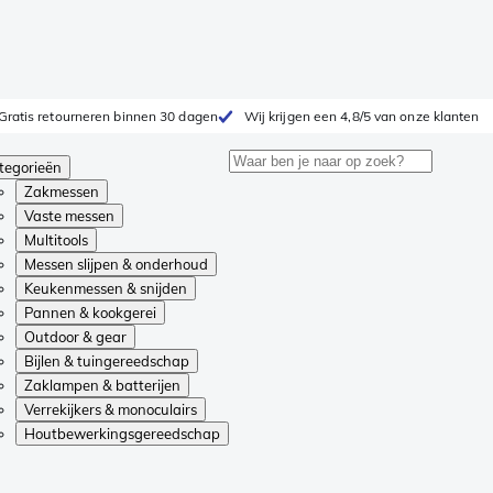
Gratis retourneren binnen 30 dagen
Wij krijgen een 4,8/5 van onze klanten
tegorieën
Zakmessen
Vaste messen
Multitools
Messen slijpen & onderhoud
Keukenmessen & snijden
Pannen & kookgerei
Outdoor & gear
Bijlen & tuingereedschap
Zaklampen & batterijen
Verrekijkers & monoculairs
Houtbewerkingsgereedschap