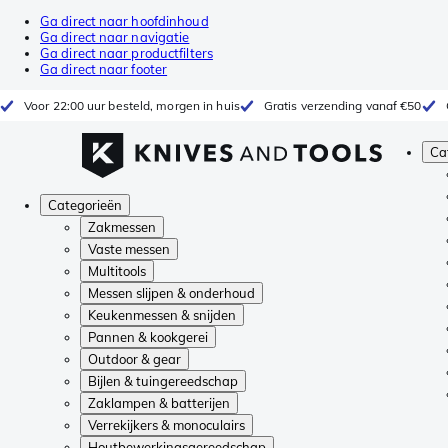
Ga direct naar hoofdinhoud
Ga direct naar navigatie
Ga direct naar productfilters
Ga direct naar footer
Voor 22:00 uur besteld, morgen in huis
Gratis verzending vanaf €50
Ca
Categorieën
Zakmessen
Vaste messen
Multitools
Messen slijpen & onderhoud
Keukenmessen & snijden
Pannen & kookgerei
Outdoor & gear
Bijlen & tuingereedschap
Zaklampen & batterijen
Verrekijkers & monoculairs
Houtbewerkingsgereedschap