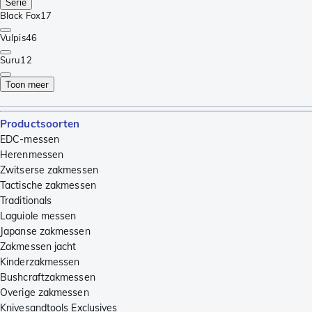
Serie
Black Fox
17
Vulpis
46
Suru
12
Toon meer
Productsoorten
EDC-messen
Herenmessen
Zwitserse zakmessen
Tactische zakmessen
Traditionals
Laguiole messen
Japanse zakmessen
Zakmessen jacht
Kinderzakmessen
Bushcraftzakmessen
Overige zakmessen
Knivesandtools Exclusives