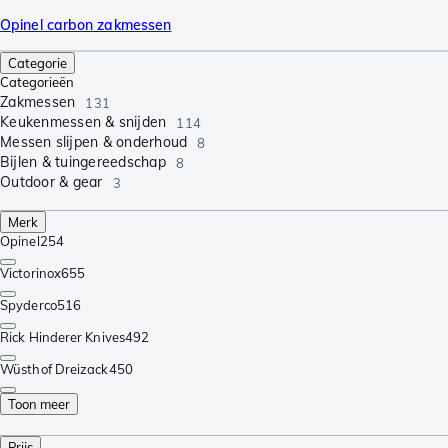
Opinel carbon zakmessen
Categorie
Categorieën
Zakmessen
131
Keukenmessen & snijden
114
Messen slijpen & onderhoud
8
Bijlen & tuingereedschap
8
Outdoor & gear
3
Merk
Opinel
254
Victorinox
655
Spyderco
516
Rick Hinderer Knives
492
Wüsthof Dreizack
450
Toon meer
Prijs