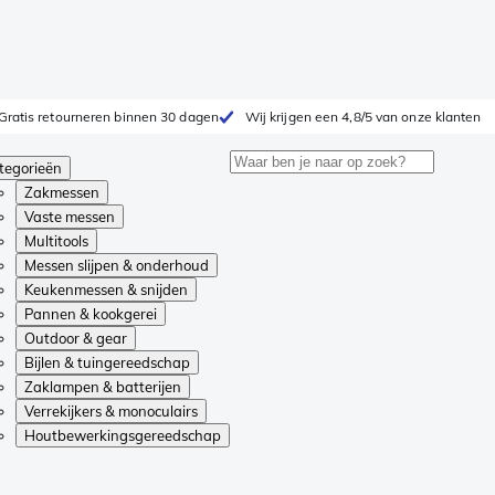
Gratis retourneren binnen 30 dagen
Wij krijgen een 4,8/5 van onze klanten
tegorieën
Zakmessen
Vaste messen
Multitools
Messen slijpen & onderhoud
Keukenmessen & snijden
Pannen & kookgerei
Outdoor & gear
Bijlen & tuingereedschap
Zaklampen & batterijen
Verrekijkers & monoculairs
Houtbewerkingsgereedschap