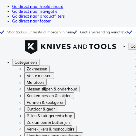
Ga direct naar hoofdinhoud
Ga direct naar navigatie
Ga direct naar productfilters
Ga direct naar footer
Voor 22:00 uur besteld, morgen in huis
Gratis verzending vanaf €50
Ca
Categorieën
Zakmessen
Vaste messen
Multitools
Messen slijpen & onderhoud
Keukenmessen & snijden
Pannen & kookgerei
Outdoor & gear
Bijlen & tuingereedschap
Zaklampen & batterijen
Verrekijkers & monoculairs
Houtbewerkingsgereedschap