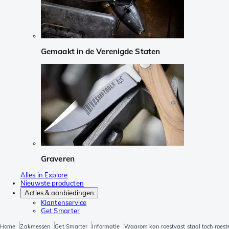
Gemaakt in de Verenigde Staten
Graveren
Alles in Explore
Nieuwste producten
Acties & aanbiedingen
Klantenservice
Get Smarter
Home
Zakmessen
Get Smarter
Informatie
Waarom kan roestvast staal toch roest