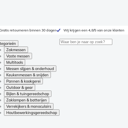
Gratis retourneren binnen 30 dagen
Wij krijgen een 4,8/5 van onze klanten
tegorieën
Zakmessen
Vaste messen
Multitools
Messen slijpen & onderhoud
Keukenmessen & snijden
Pannen & kookgerei
Outdoor & gear
Bijlen & tuingereedschap
Zaklampen & batterijen
Verrekijkers & monoculairs
Houtbewerkingsgereedschap