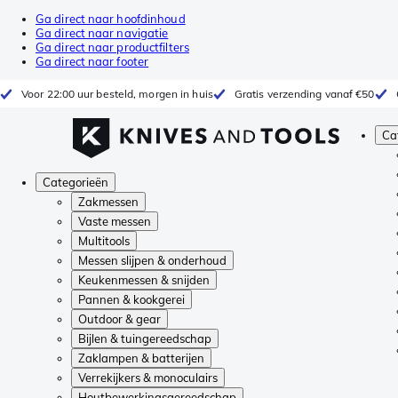
Ga direct naar hoofdinhoud
Ga direct naar navigatie
Ga direct naar productfilters
Ga direct naar footer
Voor 22:00 uur besteld, morgen in huis
Gratis verzending vanaf €50
Ca
Categorieën
Zakmessen
Vaste messen
Multitools
Messen slijpen & onderhoud
Keukenmessen & snijden
Pannen & kookgerei
Outdoor & gear
Bijlen & tuingereedschap
Zaklampen & batterijen
Verrekijkers & monoculairs
Houtbewerkingsgereedschap