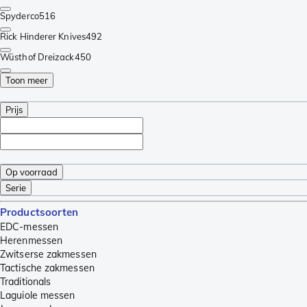
Spyderco
516
Rick Hinderer Knives
492
Wüsthof Dreizack
450
Toon meer
Prijs
Op voorraad
Serie
Productsoorten
EDC-messen
Herenmessen
Zwitserse zakmessen
Tactische zakmessen
Traditionals
Laguiole messen