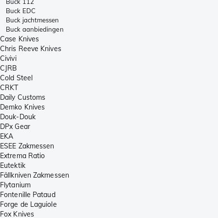
Buck 112
Buck EDC
Buck jachtmessen
Buck aanbiedingen
Case Knives
Chris Reeve Knives
Civivi
CJRB
Cold Steel
CRKT
Daily Customs
Demko Knives
Douk-Douk
DPx Gear
EKA
ESEE Zakmessen
Extrema Ratio
Eutektik
Fällkniven Zakmessen
Flytanium
Fontenille Pataud
Forge de Laguiole
Fox Knives