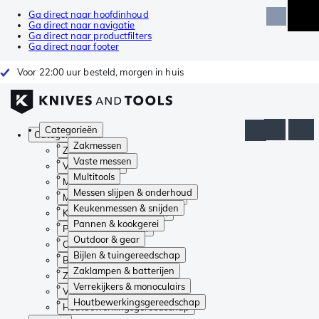
Ga direct naar hoofdinhoud
Ga direct naar navigatie
Ga direct naar productfilters
Ga direct naar footer
Voor 22:00 uur besteld, morgen in huis
Categorieën
Categorieën
Zakmessen
Zakmessen
Vaste messen
Vaste messen
Multitools
Multitools
Messen slijpen & onderhoud
Messen slijpen & onderhoud
Keukenmessen & snijden
Keukenmessen & snijden
Pannen & kookgerei
Pannen & kookgerei
Outdoor & gear
Outdoor & gear
Bijlen & tuingereedschap
Bijlen & tuingereedschap
Zaklampen & batterijen
Zaklampen & batterijen
Verrekijkers & monoculairs
Verrekijkers & monoculairs
Houtbewerkingsgereedschap
Houtbewerkingsgereedschap