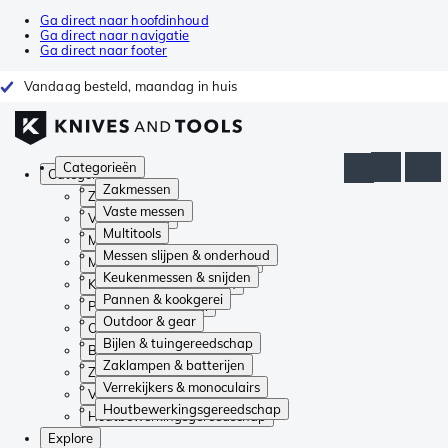
Ga direct naar hoofdinhoud
Ga direct naar navigatie
Ga direct naar footer
Vandaag besteld, maandag in huis
Categorieën
Categorieën
Zakmessen
Zakmessen
Vaste messen
Vaste messen
Multitools
Multitools
Messen slijpen & onderhoud
Messen slijpen & onderhoud
Keukenmessen & snijden
Keukenmessen & snijden
Pannen & kookgerei
Pannen & kookgerei
Outdoor & gear
Outdoor & gear
Bijlen & tuingereedschap
Bijlen & tuingereedschap
Zaklampen & batterijen
Zaklampen & batterijen
Verrekijkers & monoculairs
Verrekijkers & monoculairs
Houtbewerkingsgereedschap
Houtbewerkingsgereedschap
Explore