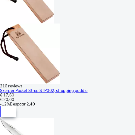
216 reviews
Skerper Pocket Strop STP002, stropping paddle
€ 17,60
€ 20,00
-
12%
Bespaar
2,40