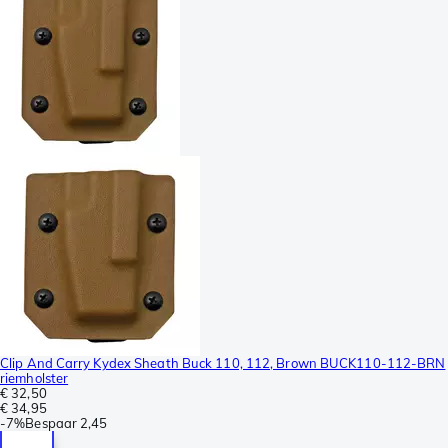
Clip And Carry Kydex Sheath Buck 110, 112, Brown BUCK110-112-BRN
riemholster
€ 32,50
€ 34,95
-
7%
Bespaar
2,45