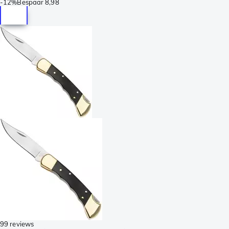
-
12%
Bespaar
8,98
99 reviews