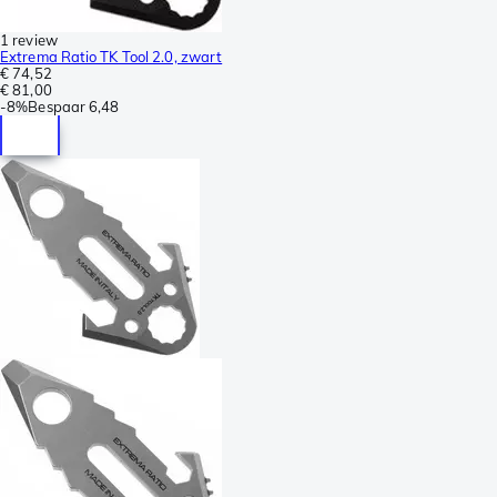
1 review
Extrema Ratio TK Tool 2.0, zwart
€ 74,52
€ 81,00
-
8%
Bespaar
6,48