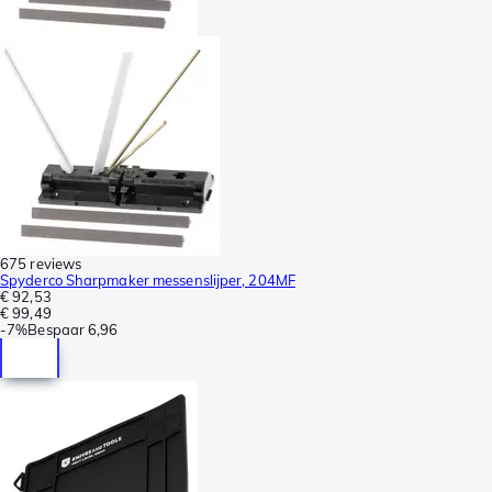
675 reviews
Spyderco Sharpmaker messenslijper, 204MF
€ 92,53
€ 99,49
-
7%
Bespaar
6,96