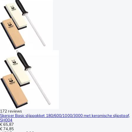
172 reviews
Skerper Basic slijppakket 180/600/1000/3000 met keramische slijpstaaf,
SH004
€ 65,87
€ 74,85