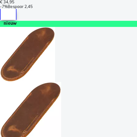
€ 34,95
-
7%
Bespaar
2,45
nieuw