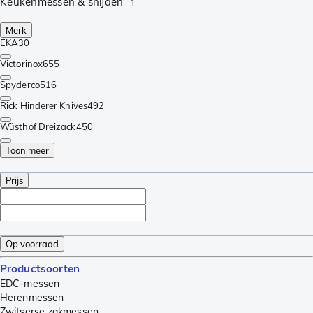
Keukenmessen & snijden
1
Merk
EKA
30
Victorinox
655
Spyderco
516
Rick Hinderer Knives
492
Wüsthof Dreizack
450
Toon meer
Prijs
Op voorraad
Productsoorten
EDC-messen
Herenmessen
Zwitserse zakmessen