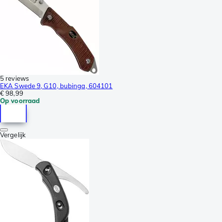
5 reviews
EKA Swede 9, G10, bubinga, 604101
€ 98,99
Op voorraad
Vergelijk