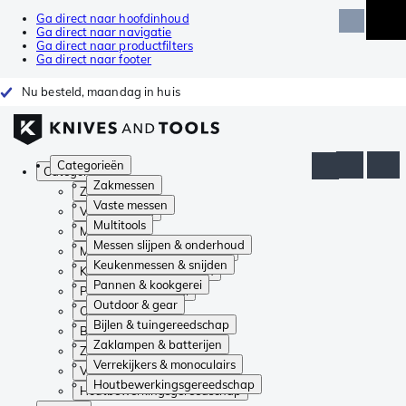
Ga direct naar hoofdinhoud
Ga direct naar navigatie
Ga direct naar productfilters
Ga direct naar footer
Nu besteld, maandag in huis
Categorieën
Categorieën
Zakmessen
Zakmessen
Vaste messen
Vaste messen
Multitools
Multitools
Messen slijpen & onderhoud
Messen slijpen & onderhoud
Keukenmessen & snijden
Keukenmessen & snijden
Pannen & kookgerei
Pannen & kookgerei
Outdoor & gear
Outdoor & gear
Bijlen & tuingereedschap
Bijlen & tuingereedschap
Zaklampen & batterijen
Zaklampen & batterijen
Verrekijkers & monoculairs
Verrekijkers & monoculairs
Houtbewerkingsgereedschap
Houtbewerkingsgereedschap