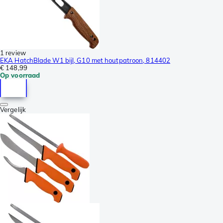
1 review
EKA HatchBlade W1 bijl, G10 met houtpatroon, 814402
€ 148,99
Op voorraad
Vergelijk