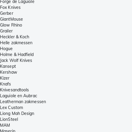
Forge de Laguiole
Fox Knives
Gerber
GiantMouse
Glow Rhino
Grailer
Heckler & Koch
Helle zakmessen
Hogue
Holme & Hadfield
Jack Wolf Knives
Kansept
Kershaw
Kizer
Knafs
Knivesandtools
Laguiole en Aubrac
Leatherman zakmessen
Lex Custom
Liong Mah Design
LionSteel
MAM
Maserin