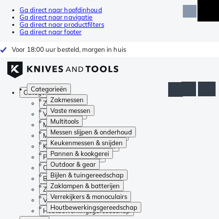
Ga direct naar hoofdinhoud
Ga direct naar navigatie
Ga direct naar productfilters
Ga direct naar footer
Voor 18:00 uur besteld, morgen in huis
Categorieën
Categorieën
Zakmessen
Zakmessen
Vaste messen
Vaste messen
Multitools
Multitools
Messen slijpen & onderhoud
Messen slijpen & onderhoud
Keukenmessen & snijden
Keukenmessen & snijden
Pannen & kookgerei
Pannen & kookgerei
Outdoor & gear
Outdoor & gear
Bijlen & tuingereedschap
Bijlen & tuingereedschap
Zaklampen & batterijen
Zaklampen & batterijen
Verrekijkers & monoculairs
Verrekijkers & monoculairs
Houtbewerkingsgereedschap
Houtbewerkingsgereedschap