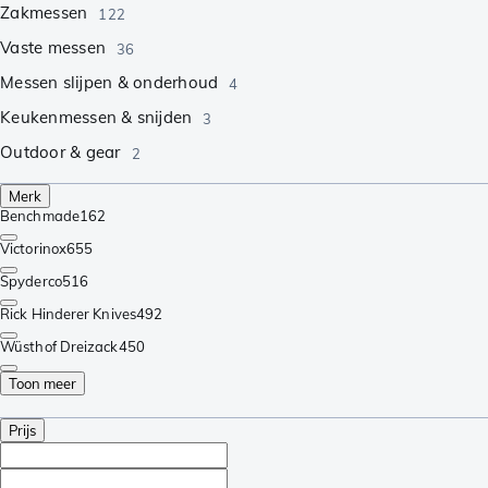
Zakmessen
122
Vaste messen
36
Messen slijpen & onderhoud
4
Keukenmessen & snijden
3
Outdoor & gear
2
Merk
Benchmade
162
Victorinox
655
Spyderco
516
Rick Hinderer Knives
492
Wüsthof Dreizack
450
Toon meer
Prijs