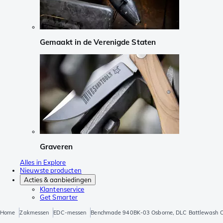
Gemaakt in de Verenigde Staten
Graveren
Alles in Explore
Nieuwste producten
Acties & aanbiedingen
Klantenservice
Get Smarter
Home
Zakmessen
EDC-messen
Benchmade 940BK-03 Osborne, DLC Battlewash C