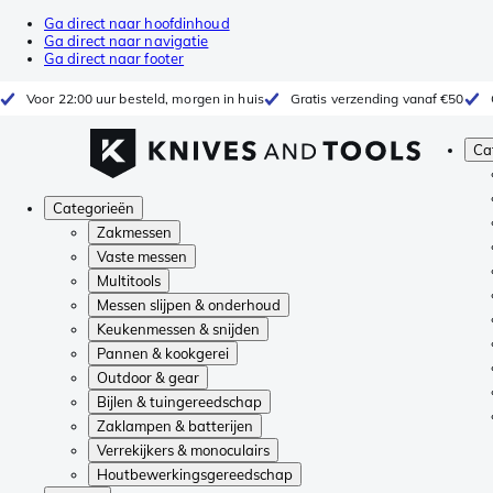
Ga direct naar hoofdinhoud
Ga direct naar navigatie
Ga direct naar footer
Voor 22:00 uur besteld, morgen in huis
Gratis verzending vanaf €50
Ca
Categorieën
Zakmessen
Vaste messen
Multitools
Messen slijpen & onderhoud
Keukenmessen & snijden
Pannen & kookgerei
Outdoor & gear
Bijlen & tuingereedschap
Zaklampen & batterijen
Verrekijkers & monoculairs
Houtbewerkingsgereedschap