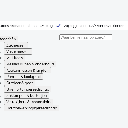
Gratis retourneren binnen 30 dagen
Wij krijgen een 4,8/5 van onze klanten
tegorieën
Zakmessen
Vaste messen
Multitools
Messen slijpen & onderhoud
Keukenmessen & snijden
Pannen & kookgerei
Outdoor & gear
Bijlen & tuingereedschap
Zaklampen & batterijen
Verrekijkers & monoculairs
Houtbewerkingsgereedschap