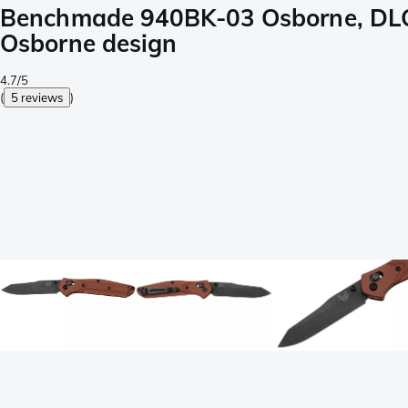
Benchmade 940BK-03 Osborne, DLC
Osborne design
4.7/5
(
5 reviews
)