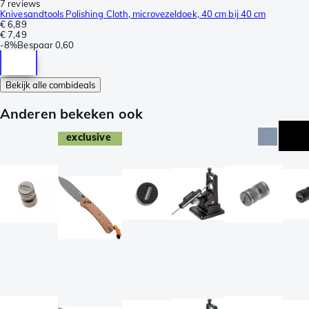
7 reviews
Knivesandtools Polishing Cloth, microvezeldoek, 40 cm bij 40 cm
€ 6,89
€ 7,49
-
8%
Bespaar
0,60
Bekijk alle combideals
Anderen bekeken ook
exclusive