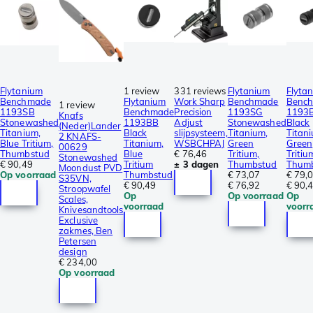
Flytanium
1 review
331 reviews
Flytanium
Flyta
Benchmade
Flytanium
Work Sharp
Benchmade
Benc
1 review
1193SB
Benchmade
Precision
1193SG
1193
Knafs
Stonewashed
1193BB
Adjust
Stonewashed
Black
(Neder)Lander
Titanium,
Black
slijpsysteem,
Titanium,
Titan
2 KNAFS-
Blue Tritium,
Titanium,
WSBCHPAJ
Green
Green
00629
Thumbstud
Blue
€ 76,46
Tritium,
Tritiu
Stonewashed
€ 90,49
Tritium
± 3 dagen
Thumbstud
Thum
Moondust PVD
Op voorraad
Thumbstud
€ 73,07
€ 79,
S35VN,
€ 90,49
€ 76,92
€ 90,
Stroopwafel
Op
Op voorraad
Op
Scales,
voorraad
voorr
Knivesandtools
Exclusive
zakmes, Ben
Petersen
design
€ 234,00
Op voorraad