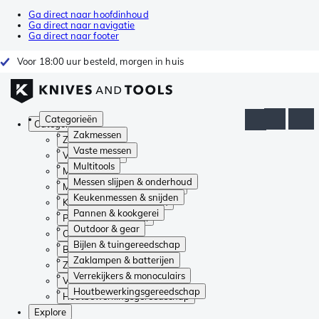
Ga direct naar hoofdinhoud
Ga direct naar navigatie
Ga direct naar footer
Voor 18:00 uur besteld, morgen in huis
Categorieën
Categorieën
Zakmessen
Zakmessen
Vaste messen
Vaste messen
Multitools
Multitools
Messen slijpen & onderhoud
Messen slijpen & onderhoud
Keukenmessen & snijden
Keukenmessen & snijden
Pannen & kookgerei
Pannen & kookgerei
Outdoor & gear
Outdoor & gear
Bijlen & tuingereedschap
Bijlen & tuingereedschap
Zaklampen & batterijen
Zaklampen & batterijen
Verrekijkers & monoculairs
Verrekijkers & monoculairs
Houtbewerkingsgereedschap
Houtbewerkingsgereedschap
Explore