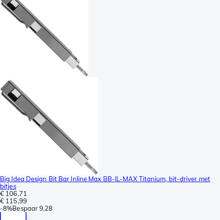
Big Idea Design Bit Bar Inline Max BB-IL-MAX Titanium, bit-driver met
bitjes
€ 106,71
€ 115,99
-
8%
Bespaar
9,28