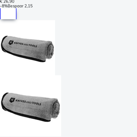
€ 26,90
-
8%
Bespaar
2,15