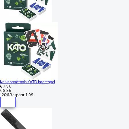
Knivesandtools KaTO kaartspel
€ 7,96
€ 9,95
-
20%
Bespaar
1,99