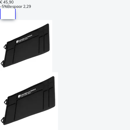
€ 45,90
-
5%
Bespaar
2,29