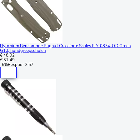
Flytanium Benchmade Bugout Crossfade Scales FLY-0874, OD Green
G10, handgreepschalen
€ 48,92
€ 51,49
-
5%
Bespaar
2,57