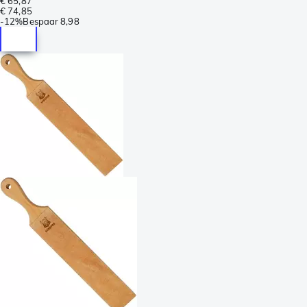
€ 65,87
€ 74,85
-
12%
Bespaar
8,98