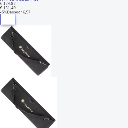
€ 124,92
€ 131,49
-
5%
Bespaar
6,57