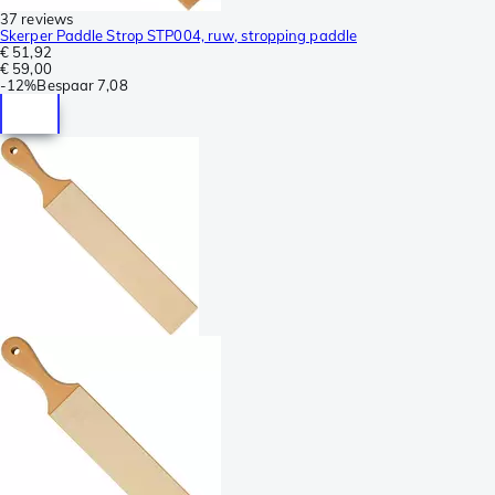
37 reviews
Skerper Paddle Strop STP004, ruw, stropping paddle
€ 51,92
€ 59,00
-
12%
Bespaar
7,08