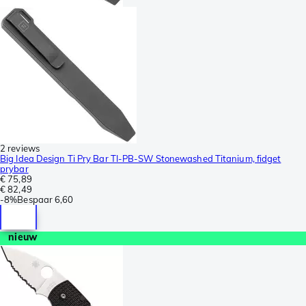
2 reviews
Big Idea Design Ti Pry Bar TI-PB-SW Stonewashed Titanium, fidget
prybar
€ 75,89
€ 82,49
-
8%
Bespaar
6,60
nieuw