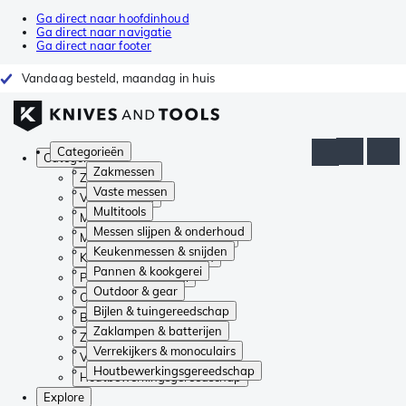
Ga direct naar hoofdinhoud
Ga direct naar navigatie
Ga direct naar footer
Vandaag besteld, maandag in huis
Categorieën
Categorieën
Zakmessen
Zakmessen
Vaste messen
Vaste messen
Multitools
Multitools
Messen slijpen & onderhoud
Messen slijpen & onderhoud
Keukenmessen & snijden
Keukenmessen & snijden
Pannen & kookgerei
Pannen & kookgerei
Outdoor & gear
Outdoor & gear
Bijlen & tuingereedschap
Bijlen & tuingereedschap
Zaklampen & batterijen
Zaklampen & batterijen
Verrekijkers & monoculairs
Verrekijkers & monoculairs
Houtbewerkingsgereedschap
Houtbewerkingsgereedschap
Explore