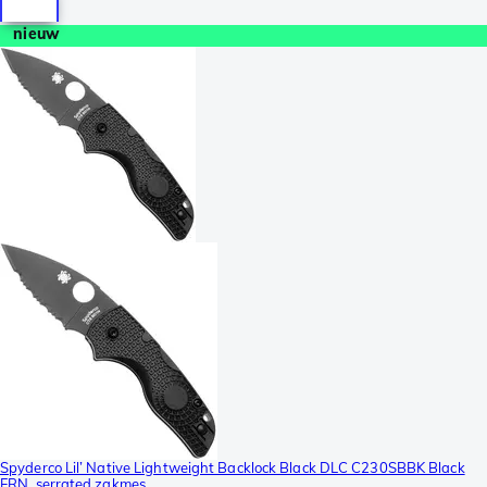
nieuw
Spyderco Lil’ Native Lightweight Backlock Black DLC C230SBBK Black
FRN, serrated zakmes