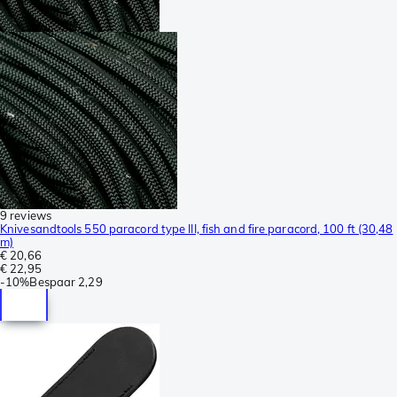
9 reviews
Knivesandtools 550 paracord type III, fish and fire paracord, 100 ft (30,48
m)
€ 20,66
€ 22,95
-
10%
Bespaar
2,29