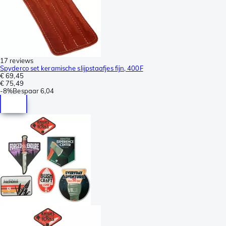
17 reviews
Spyderco set keramische slijpstaafjes fijn, 400F
€ 69,45
€ 75,49
-
8%
Bespaar
6,04