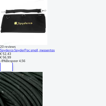
20 reviews
Spyderco SpyderPac small, messentas
€ 52,43
€ 56,99
-
8%
Bespaar
4,56