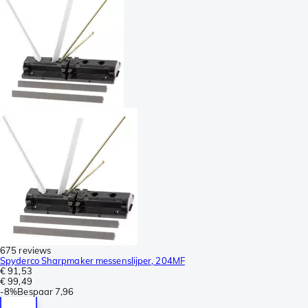
675 reviews
Spyderco Sharpmaker messenslijper, 204MF
€ 91,53
€ 99,49
-
8%
Bespaar
7,96