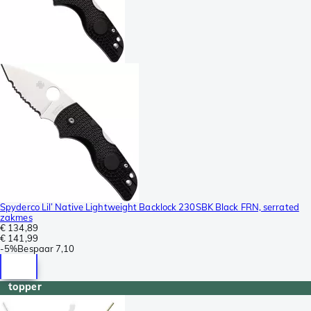
Spyderco Lil’ Native Lightweight Backlock 230SBK Black FRN, serrated
zakmes
€ 134,89
€ 141,99
-
5%
Bespaar
7,10
topper