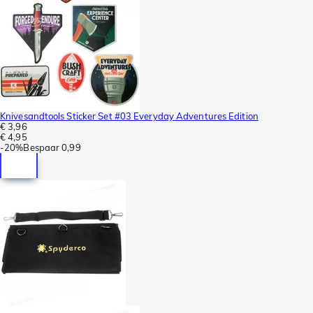
Knivesandtools Sticker Set #03 Everyday Adventures Edition
€ 3,96
€ 4,95
-
20%
Bespaar
0,99