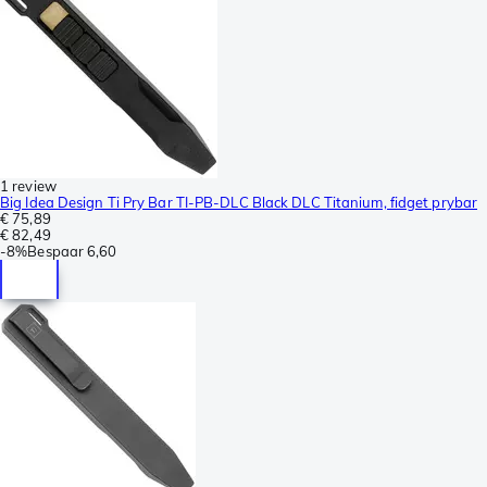
1 review
Big Idea Design Ti Pry Bar TI-PB-DLC Black DLC Titanium, fidget prybar
€ 75,89
€ 82,49
-
8%
Bespaar
6,60