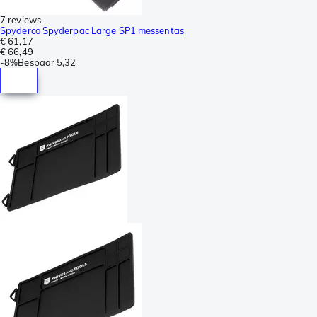
7 reviews
Spyderco Spyderpac Large SP1 messentas
€ 61,17
€ 66,49
-
8%
Bespaar
5,32