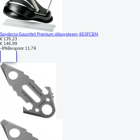
Spyderco Gauntlet Premium slijpsysteem, 603FCBN
€ 135,23
€ 146,99
-
8%
Bespaar
11,76