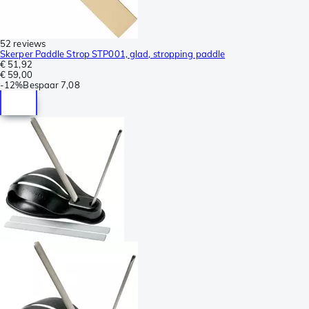
52 reviews
Skerper Paddle Strop STP001, glad, stropping paddle
€ 51,92
€ 59,00
-
12%
Bespaar
7,08