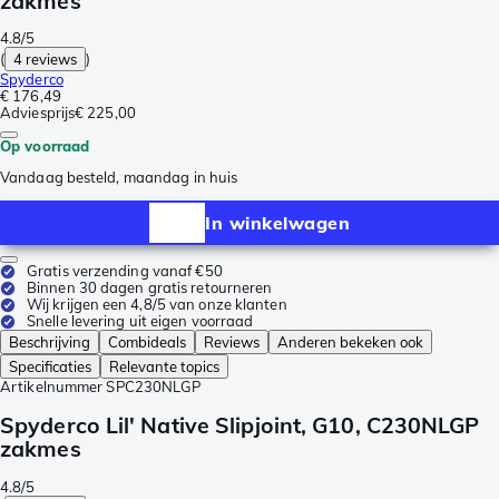
zakmes
4.8/5
(
4 reviews
)
Spyderco
€ 176,49
Adviesprijs
€ 225,00
Op voorraad
Vandaag besteld, maandag in huis
In winkelwagen
Gratis verzending vanaf €50
Binnen 30 dagen gratis retourneren
Wij krijgen een 4,8/5 van onze klanten
Snelle levering uit eigen voorraad
Beschrijving
Combideals
Reviews
Anderen bekeken ook
Specificaties
Relevante topics
Artikelnummer
SPC230NLGP
Spyderco Lil' Native Slipjoint, G10, C230NLGP
zakmes
4.8/5