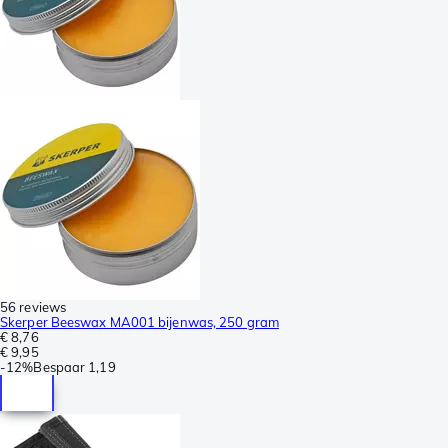
56 reviews
Skerper Beeswax MA001 bijenwas, 250 gram
€ 8,76
€ 9,95
-
12%
Bespaar
1,19