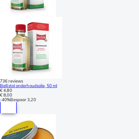
736 reviews
Ballistol onderhoudsolie, 50 ml
€ 4,80
€ 8,00
-
40%
Bespaar
3,20