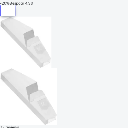
-
20%
Bespaar
4,99
23 reviews