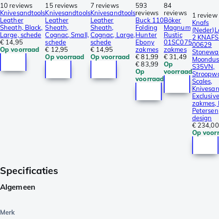
10 reviews
15 reviews
7 reviews
593
84
Knivesandtools
Knivesandtools
Knivesandtools
reviews
reviews
1 review
Leather
Leather
Leather
Buck 110
Böker
Knafs
Sheath, Black,
Sheath,
Sheath,
Folding
Magnum
(Neder)L
Large, schede
Cognac, Small,
Cognac, Large,
Hunter
Rustic
2 KNAFS
€ 14,95
schede
schede
Ebony
01SC075
00629
Op voorraad
€ 12,95
€ 14,95
zakmes
zakmes
Stonewa
Op voorraad
Op voorraad
€ 81,99
€ 31,49
Moondus
€ 83,99
Op
S35VN,
Op
voorraad
Stroopwa
voorraad
Scales,
Knivesan
Exclusiv
zakmes,
Petersen
design
€ 234,00
Op voor
Specificaties
Algemeen
Merk