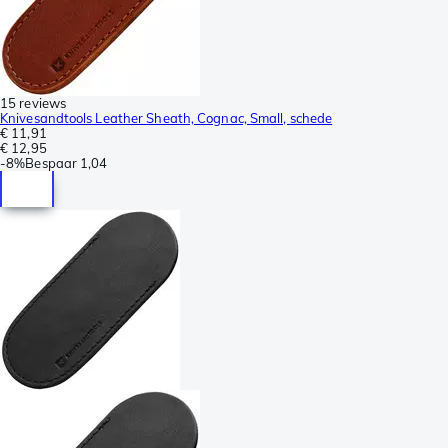
15 reviews
Knivesandtools Leather Sheath, Cognac, Small, schede
€ 11,91
€ 12,95
-
8%
Bespaar
1,04