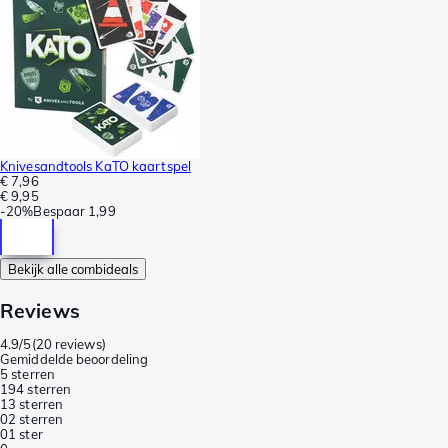
Knivesandtools KaTO kaartspel
€ 7,96
€ 9,95
-
20%
Bespaar
1,99
Bekijk alle combideals
Reviews
4.9/5
(
20 reviews
)
Gemiddelde beoordeling
5 sterren
19
4 sterren
1
3 sterren
0
2 sterren
0
1 ster