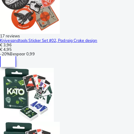
17 reviews
Knivesandtools Sticker Set #02, Padraig Croke design
€ 3,96
€ 4,95
-
20%
Bespaar
0,99