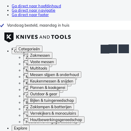
Ga direct naar hoofdinhoud
Ga direct naar navigatie
Ga direct naar footer
Vandaag besteld, maandag in huis
Categorieën
Categorieën
Zakmessen
Zakmessen
Vaste messen
Vaste messen
Multitools
Multitools
Messen slijpen & onderhoud
Messen slijpen & onderhoud
Keukenmessen & snijden
Keukenmessen & snijden
Pannen & kookgerei
Pannen & kookgerei
Outdoor & gear
Outdoor & gear
Bijlen & tuingereedschap
Bijlen & tuingereedschap
Zaklampen & batterijen
Zaklampen & batterijen
Verrekijkers & monoculairs
Verrekijkers & monoculairs
Houtbewerkingsgereedschap
Houtbewerkingsgereedschap
Explore