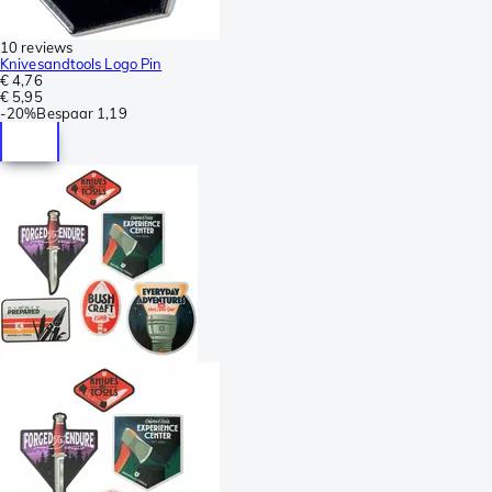
10 reviews
Knivesandtools Logo Pin
€ 4,76
€ 5,95
-
20%
Bespaar
1,19