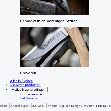
Gemaakt in de Verenigde Staten
Graveren
Alles in Explore
Nieuwste producten
Acties & aanbiedingen
Klantenservice
Get Smarter
Home
Outdoor & gear
EDC Gear
Pry bars
Big Idea Design Ti Pry Bar TI-PB-DLC B