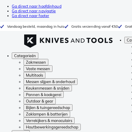
Ga direct naar hoofdinhoud
Ga direct naar navigatie
Ga direct naar footer
Vandaag besteld, maandag in huis
Gratis verzending vanaf €50
Grat
Ca
Categorieën
Zakmessen
Vaste messen
Multitools
Messen slijpen & onderhoud
Keukenmessen & snijden
Pannen & kookgerei
Outdoor & gear
Bijlen & tuingereedschap
Zaklampen & batterijen
Verrekijkers & monoculairs
Houtbewerkingsgereedschap