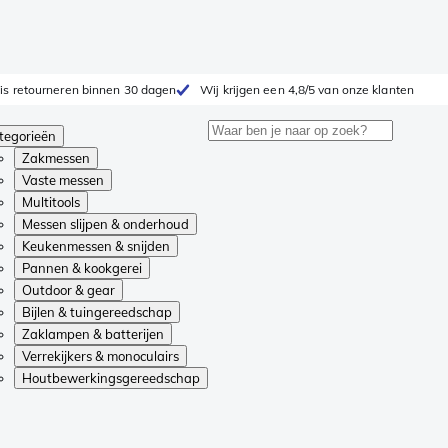
is retourneren binnen 30 dagen
Wij krijgen een 4,8/5 van onze klanten
tegorieën
Zakmessen
Vaste messen
Multitools
Messen slijpen & onderhoud
Keukenmessen & snijden
Pannen & kookgerei
Outdoor & gear
Bijlen & tuingereedschap
Zaklampen & batterijen
Verrekijkers & monoculairs
Houtbewerkingsgereedschap