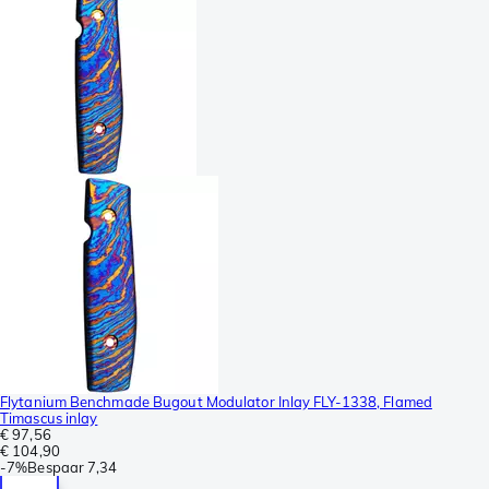
Flytanium Benchmade Bugout Modulator Inlay FLY-1338, Flamed
Timascus inlay
€ 97,56
€ 104,90
-
7%
Bespaar
7,34