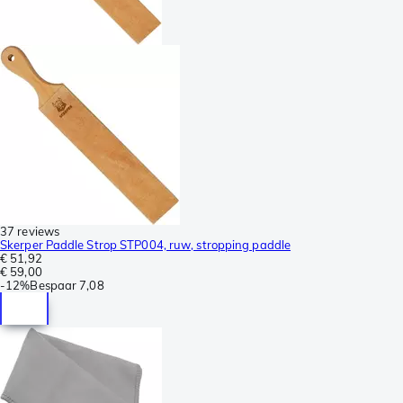
37 reviews
Skerper Paddle Strop STP004, ruw, stropping paddle
€ 51,92
€ 59,00
-
12%
Bespaar
7,08