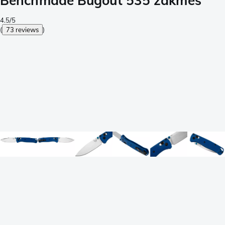
Benchmade Bugout 535 zakmes
4.5/5
(
73 reviews
)