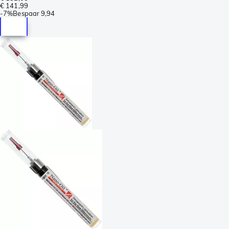
€ 141,99
-
7%
Bespaar
9,94