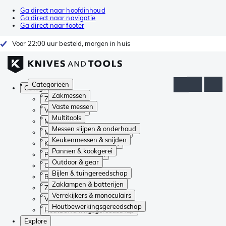
Ga direct naar hoofdinhoud
Ga direct naar navigatie
Ga direct naar footer
Voor 22:00 uur besteld, morgen in huis
Categorieën
Categorieën
Zakmessen
Zakmessen
Vaste messen
Vaste messen
Multitools
Multitools
Messen slijpen & onderhoud
Messen slijpen & onderhoud
Keukenmessen & snijden
Keukenmessen & snijden
Pannen & kookgerei
Pannen & kookgerei
Outdoor & gear
Outdoor & gear
Bijlen & tuingereedschap
Bijlen & tuingereedschap
Zaklampen & batterijen
Zaklampen & batterijen
Verrekijkers & monoculairs
Verrekijkers & monoculairs
Houtbewerkingsgereedschap
Houtbewerkingsgereedschap
Explore